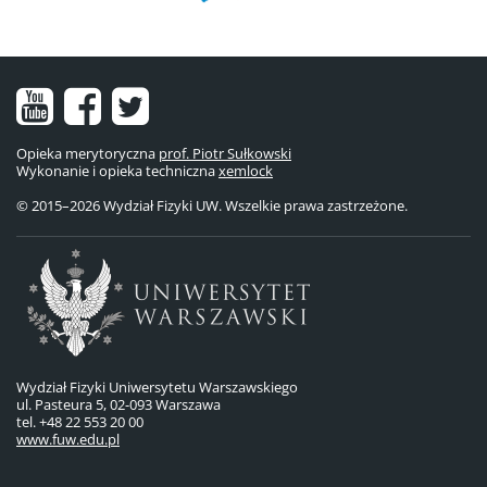
Nasz
Nasz
Nasze
kanał
fanpage
konto
Opieka merytoryczna
prof. Piotr Sułkowski
Wykonanie i opieka techniczna
na
na
na
xemlock
© 2015–2026 Wydział Fizyki UW. Wszelkie prawa zastrzeżone.
YouTube
Facebooku
Twitterze
Wydział Fizyki Uniwersytetu Warszawskiego
ul. Pasteura 5, 02-093 Warszawa
tel. +48 22 553 20 00
www.fuw.edu.pl