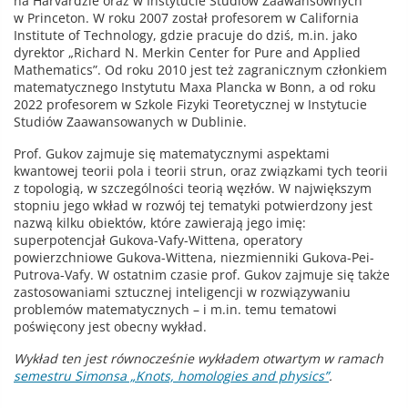
na Harvardzie oraz w Instytucie Studiów Zaawansownych
w Princeton. W roku 2007 został profesorem w California
Institute of Technology, gdzie pracuje do dziś, m.in. jako
dyrektor „Richard N. Merkin Center for Pure and Applied
Mathematics”. Od roku 2010 jest też zagranicznym członkiem
matematycznego Instytutu Maxa Plancka w Bonn, a od roku
2022 profesorem w Szkole Fizyki Teoretycznej w Instytucie
Studiów Zaawansowanych w Dublinie.
Prof. Gukov zajmuje się matematycznymi aspektami
kwantowej teorii pola i teorii strun, oraz związkami tych teorii
z topologią, w szczególności teorią węzłów. W największym
stopniu jego wkład w rozwój tej tematyki potwierdzony jest
nazwą kilku obiektów, które zawierają jego imię:
superpotencjał Gukova-Vafy-Wittena, operatory
powierzchniowe Gukova-Wittena, niezmienniki Gukova-Pei-
Putrova-Vafy. W ostatnim czasie prof. Gukov zajmuje się także
zastosowaniami sztucznej inteligencji w rozwiązywaniu
problemów matematycznych – i m.in. temu tematowi
poświęcony jest obecny wykład.
Wykład ten jest równocześnie wykładem otwartym w ramach
semestru Simonsa „Knots, homologies and physics”
.