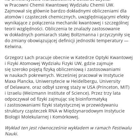
w Pracowni Chemii Kwantowej Wydziału Chemii UW.
Zajmował się głównie bardzo dokładnymi obliczeniami dla
atomów i cząsteczek chemicznych, uwzględniającymi efekty
wynikające z połączenia mechaniki kwantowej i szczególnej
teorii względności. Obliczenia te znalazły zastosowanie
w dokładnych pomiarach stałej Boltzmanna i przyczyniły się
do zmiany obowiązującej definicji jednostki temperatury —
Kelwina.
Grzegorz Łach pracuje obecnie w Katedrze Optyki Kwantowej
i Fizyki Atomowej Wydziału Fizyki UW, gdzie zajmuje
się szeroko pojętą fizyką obliczeniową i zastosowaniami
w naukach pokrewnych. Wcześniej pracował w Instytucie
Maxa Plancka, Uniwersytecie w Heidelbergu, University
of Delaware, oraz odbył szereg staży w USA (Princeton, MIT)
i Izraelu (Weizmann Institute of Science). Przez trzy lata
odpoczywał od fizyki zajmując się bioinformatyką
i zastosowaniami fizyki statystycznej w przewidywaniu
struktury cząsteczek RNA w Międzynarodowym Instytucie
Biologii Molekularnej i Komórkowej.
Wykład ten jest równocześnie wykładem w ramach Festiwalu
Nauki.