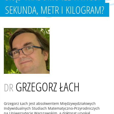
SEKUNDA, METR I KILOGRAM?
GRZEGORZ ŁACH
DR
Grzegorz Łach jest absolwentem Międzywydziałowych
Indywidualnych Studiach Matematyczno-Przyrodniczych
na Uniwersytecie Warszawskim, a doktorat uzyskał