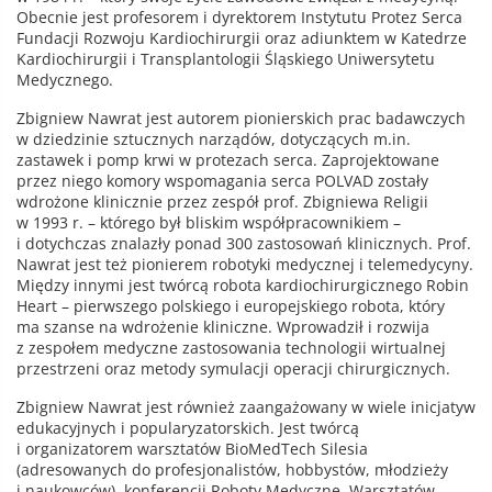
Obecnie jest profesorem i dyrektorem Instytutu Protez Serca
Fundacji Rozwoju Kardiochirurgii oraz adiunktem w Katedrze
Kardiochirurgii i Transplantologii Śląskiego Uniwersytetu
Medycznego.
Zbigniew Nawrat jest autorem pionierskich prac badawczych
w dziedzinie sztucznych narządów, dotyczących m.in.
zastawek i pomp krwi w protezach serca. Zaprojektowane
przez niego komory wspomagania serca POLVAD zostały
wdrożone klinicznie przez zespół prof. Zbigniewa Religii
w 1993 r. – którego był bliskim współpracownikiem –
i dotychczas znalazły ponad 300 zastosowań klinicznych. Prof.
Nawrat jest też pionierem robotyki medycznej i telemedycyny.
Między innymi jest twórcą robota kardiochirurgicznego Robin
Heart – pierwszego polskiego i europejskiego robota, który
ma szanse na wdrożenie kliniczne. Wprowadził i rozwija
z zespołem medyczne zastosowania technologii wirtualnej
przestrzeni oraz metody symulacji operacji chirurgicznych.
Zbigniew Nawrat jest również zaangażowany w wiele inicjatyw
edukacyjnych i popularyzatorskich. Jest twórcą
i organizatorem warsztatów BioMedTech Silesia
(adresowanych do profesjonalistów, hobbystów, młodzieży
i naukowców), konferencji Roboty Medyczne, Warsztatów