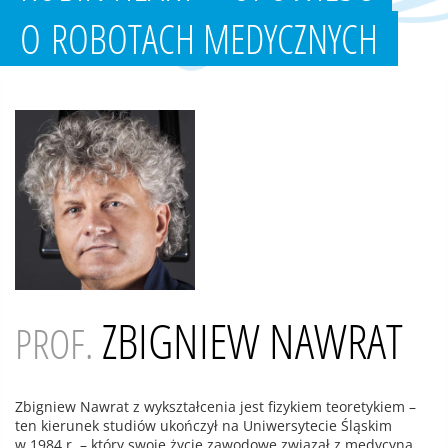
O ROBOTACH MEDYCZNYCH
ZBIGNIEW NAWRAT
PROF.
Zbigniew Nawrat z wykształcenia jest fizykiem teoretykiem –
ten kierunek studiów ukończył na Uniwersytecie Śląskim
w 1984 r. – który swoje życie zawodowe związał z medycyną.