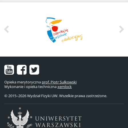
Nasz
Nasz
Nasze
kanał
fanpage
konto
Opieka merytoryczna
prof. Piotr Sułkowski
Wykonanie i opieka techniczna
na
na
na
xemlock
© 2015–2026 Wydział Fizyki UW. Wszelkie prawa zastrzeżone.
YouTube
Facebooku
Twitterze