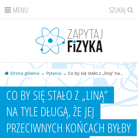
MENU
SZUKAJ
Strona główna
→
Pytania
→ Co by się stało z „liną” na...
CO BY SIĘ STAŁO Z „LINĄ”
NA TYLE DŁUGĄ, ŻE JEJ
PRZECIWNYCH KOŃCACH BYŁBY