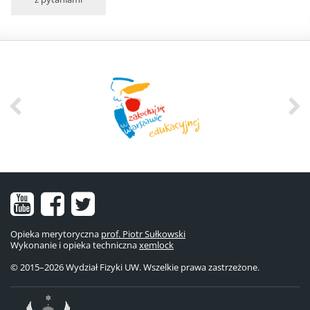
Nasz
Nasz
Nasze
kanał
fanpage
konto
Opieka merytoryczna
prof. Piotr Sułkowski
Wykonanie i opieka techniczna
na
na
na
xemlock
© 2015–2026 Wydział Fizyki UW. Wszelkie prawa zastrzeżone.
YouTube
Facebooku
Twitterze