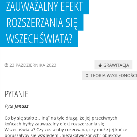
ZAUWAŻALNY EFEKT
ROZSZERZANIA SIĘ
WSZECHŚWIATA?
GRAWITACJA
23 PAŹDZIERNIKA 2023
TEORIA WZGLĘDNOŚC
PYTANIE
Pyta
Janusz
Co by się stało z „liną” na tyle długą, że jej przeciwnych
końcach byłby zauważalny efekt rozszerzania się
Wszechświata? Czy zostałaby rozerwana, czy może jej końce
poruszałyby się względem „niezakotwiczonych” obiektów