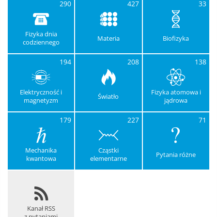
290
427
33
Fizyka dnia
Materia
Biofizyka
codziennego
194
208
138
Elektryczność i
Fizyka atomowa i
Światło
magnetyzm
jądrowa
179
227
71
Mechanika
Cząstki
Pytania różne
kwantowa
elementarne
Kanał RSS
z pytaniami