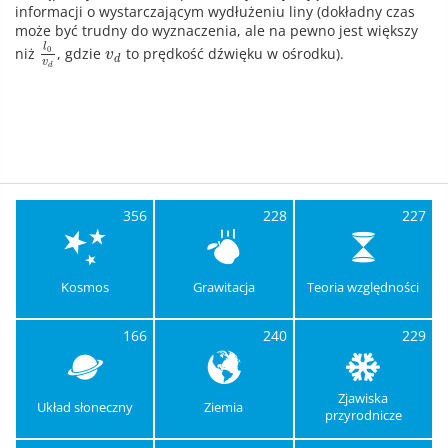
informacji o wystarczającym wydłużeniu liny (dokładny czas
może być trudny do wyznaczenia, ale na pewno jest większy
l
0
niż
, gdzie
to prędkość dźwięku w ośrodku).
v
d
v
d
356
228
227
Kosmos
Grawitacja
Teoria względności
166
240
229
Zjawiska
Układ słoneczny
Ziemia
przyrodnicze