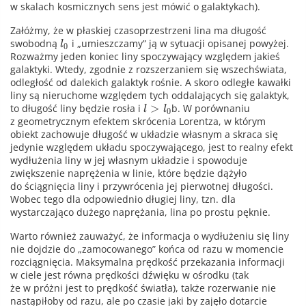
w skalach kosmicznych sens jest mówić o galaktykach).
Załóżmy, że w płaskiej czasoprzestrzeni lina ma długość
swobodną
i „umieszczamy” ją w sytuacji opisanej powyżej.
l
0
Rozważmy jeden koniec liny spoczywający względem jakieś
galaktyki. Wtedy, zgodnie z rozszerzaniem się wszechświata,
odległość od dalekich galaktyk rośnie. A skoro odległe kawałki
liny są nieruchome względem tych oddalających się galaktyk,
>
to długość liny będzie rosła i
b. W porównaniu
l
l
0
z geometrycznym efektem skrócenia Lorentza, w którym
obiekt zachowuje długość w układzie własnym a skraca się
jedynie względem układu spoczywającego, jest to realny efekt
wydłużenia liny w jej własnym układzie i spowoduje
zwiększenie naprężenia w linie, które będzie dążyło
do ściągnięcia liny i przywrócenia jej pierwotnej długości.
Wobec tego dla odpowiednio długiej liny, tzn. dla
wystarczająco dużego naprężania, lina po prostu pęknie.
Warto również zauważyć, że informacja o wydłużeniu się liny
nie dojdzie do „zamocowanego” końca od razu w momencie
rozciągnięcia. Maksymalna prędkość przekazania informacji
w ciele jest równa prędkości dźwięku w ośrodku (tak
że w próżni jest to prędkość światła), także rozerwanie nie
nastąpiłoby od razu, ale po czasie jaki by zajęło dotarcie