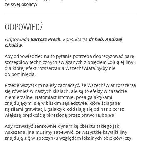
ze swej okolicy?
ODPOWIEDŹ
Odpowiada
Bartosz Prech
. Konsultacja
dr hab. Andrzej
Okołów
.
Aby odpowiedzieć na to pytanie potrzeba doprecyzować parę
szczegółów technicznych związanych z pojęciem „długiej liny”,
dla której efekt rozszerzania Wszechświata byłby nie
do pominięcia.
Przede wszystkim należy zaznaczyć, że Wszechświat rozszerza
się również w naszych skalach, ale są to efekty w zasadzie
niemierzalne. Natomiast istotnie, poza galaktykami
znajdującymi się w bliskim sąsiedztwie, które ściągane
są siłami grawitacji, galaktyki oddalają się od nas z coraz
większą prędkością określoną przez prawo Hubble’a.
Aby rozważyć sensownie dynamikę obiektu takiego jak
wskazana lina musimy zapewnić, że wszystkie kawałki liny
znajdują się w spoczynku względem lokalnych obiektów (czyli