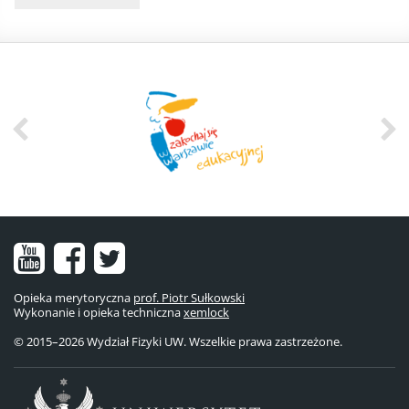
Nasz
Nasz
Nasze
kanał
fanpage
konto
Opieka merytoryczna
prof. Piotr Sułkowski
Wykonanie i opieka techniczna
na
na
na
xemlock
© 2015–2026 Wydział Fizyki UW. Wszelkie prawa zastrzeżone.
YouTube
Facebooku
Twitterze