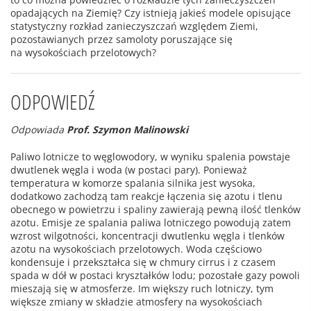
opadających na Ziemię? Czy istnieją jakieś modele opisujące
statystyczny rozkład zanieczyszczań względem Ziemi,
pozostawianych przez samoloty poruszające się
na wysokościach przelotowych?
ODPOWIEDŹ
Odpowiada
Prof. Szymon Malinowski
Paliwo lotnicze to węglowodory, w wyniku spalenia powstaje
dwutlenek węgla i woda (w postaci pary). Ponieważ
temperatura w komorze spalania silnika jest wysoka,
dodatkowo zachodzą tam reakcje łączenia się azotu i tlenu
obecnego w powietrzu i spaliny zawierają pewną ilość tlenków
azotu. Emisje ze spalania paliwa lotniczego powodują zatem
wzrost wilgotności, koncentracji dwutlenku węgla i tlenków
azotu na wysokościach przelotowych. Woda częściowo
kondensuje i przekształca się w chmury cirrus i z czasem
spada w dół w postaci kryształków lodu; pozostałe gazy powoli
mieszają się w atmosferze. Im większy ruch lotniczy, tym
większe zmiany w składzie atmosfery na wysokościach