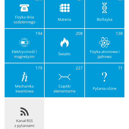
Fizyka dnia
Materia
Biofizyka
codziennego
194
208
138
Elektryczność i
Fizyka atomowa i
Światło
magnetyzm
jądrowa
179
227
71
Mechanika
Cząstki
Pytania różne
kwantowa
elementarne
Kanał RSS
z pytaniami