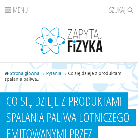
MENU
SZUKAJ
Strona główna
→
Pytania
→ Co się dzieje z produktami
spalania paliwa...
CO SIĘ DZIEJE Z PRODUKTAMI
SPALANIA PALIWA LOTNICZEGO
EMITOWANYMI PRZEZ