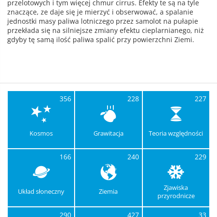
przelotowych i tym więcej chmur cirrus. Efekty te są na tyle
znaczące, ze daje się je mierzyć i obserwować, a spalanie
jednostki masy paliwa lotniczego przez samolot na pułapie
przekłada się na silniejsze zmiany efektu cieplarnianego, niż
gdyby tę samą ilość paliwa spalić przy powierzchni Ziemi.
356
228
227
Kosmos
Grawitacja
Teoria względności
166
240
229
Zjawiska
Układ słoneczny
Ziemia
przyrodnicze
290
427
33