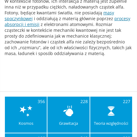
W kontekście fotonów, ich interakcja z materią jest zupełnie
inna niż w przypadku ciężkich, naładowanych cząstek alfa.
Fotony, będące kwantami światła, nie posiadają
masy
spoczynkowej
i oddziałują z materią głównie poprzez
procesy
absorpcji i emisji
z elektronami atomowymi. Rozmiar
cząsteczki w kontekście mechaniki kwantowej nie jest tak
prosty do zdefiniowania jak w mechanice klasycznej;
zachowanie fotonów i cząstek alfa nie zależy bezpośrednio
od ich „rozmiaru”, ale od ich właściwości fizycznych, takich jak
masa, ładunek i sposób oddziaływania z materią.
356
228
227
Kosmos
Grawitacja
Teoria względności