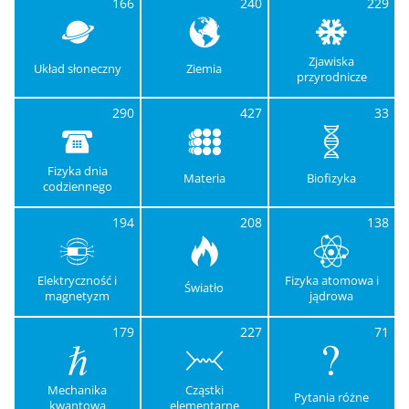
166
240
229
Zjawiska
Układ słoneczny
Ziemia
przyrodnicze
290
427
33
Fizyka dnia
Materia
Biofizyka
codziennego
194
208
138
Elektryczność i
Fizyka atomowa i
Światło
magnetyzm
jądrowa
179
227
71
Mechanika
Cząstki
Pytania różne
kwantowa
elementarne