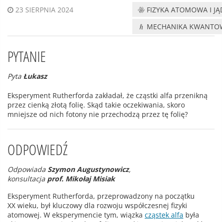
FIZYKA ATOMOWA I J
23 SIERPNIA 2024
MECHANIKA KWANTO
PYTANIE
Pyta
Łukasz
Eksperyment Rutherforda zakładał, że cząstki alfa przenikną
przez cienką złotą folię. Skąd takie oczekiwania, skoro
mniejsze od nich fotony nie przechodzą przez tę folię?
ODPOWIEDŹ
Odpowiada
Szymon Augustynowicz
,
konsultacja
prof. Mikołaj Misiak
Eksperyment Rutherforda, przeprowadzony na początku
XX wieku, był kluczowy dla rozwoju współczesnej fizyki
atomowej. W eksperymencie tym, wiązka
cząstek alfa
była