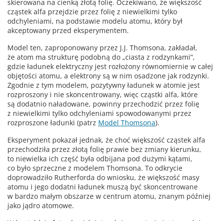
skierowana na cienką złotą folię. Oczekiwano, że większość
cząstek alfa przejdzie przez folię z niewielkimi tylko
odchyleniami, na podstawie modelu atomu, który był
akceptowany przed eksperymentem.
Model ten, zaproponowany przez J.J. Thomsona, zakładał,
że atom ma strukturę podobną do „ciasta z rodzynkami”,
gdzie ładunek elektryczny jest rozłożony równomiernie w całej
objętości atomu, a elektrony są w nim osadzone jak rodzynki.
Zgodnie z tym modelem, pozytywny ładunek w atomie jest
rozproszony i nie skoncentrowany, więc cząstki alfa, które
są dodatnio naładowane, powinny przechodzić przez folię
z niewielkimi tylko odchyleniami spowodowanymi przez
rozproszone ładunki (patrz
Model Thomsona
).
Eksperyment pokazał jednak, że choć większość cząstek alfa
przechodziła przez złotą folię prawie bez zmiany kierunku,
to niewielka ich część była odbijana pod dużymi kątami,
co było sprzeczne z modelem Thomsona. To odkrycie
doprowadziło Rutherforda do wniosku, że większość masy
atomu i jego dodatni ładunek muszą być skoncentrowane
w bardzo małym obszarze w centrum atomu, znanym później
jako jądro atomowe.