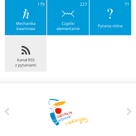
179
227
71
Mechanika
Cząstki
Pytania różne
kwantowa
elementarne
Kanał RSS
z pytaniami