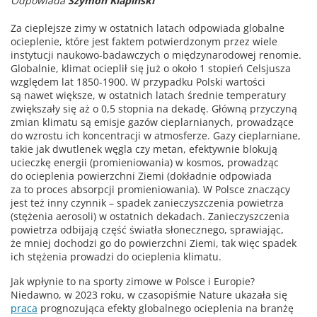
Odpowiada
Szymon Klapinski
Za cieplejsze zimy w ostatnich latach odpowiada globalne
ocieplenie, które jest faktem potwierdzonym przez wiele
instytucji naukowo-badawczych o międzynarodowej renomie.
Globalnie, klimat ocieplił się już o około 1 stopień Celsjusza
względem lat 1850-1900. W przypadku Polski wartości
są nawet większe, w ostatnich latach średnie temperatury
zwiększały się aż o 0,5 stopnia na dekadę. Główną przyczyną
zmian klimatu są emisje gazów cieplarnianych, prowadzące
do wzrostu ich koncentracji w atmosferze. Gazy cieplarniane,
takie jak dwutlenek węgla czy metan, efektywnie blokują
ucieczkę energii (promieniowania) w kosmos, prowadząc
do ocieplenia powierzchni Ziemi (dokładnie odpowiada
za to proces absorpcji promieniowania). W Polsce znaczący
jest też inny czynnik – spadek zanieczyszczenia powietrza
(stężenia aerosoli) w ostatnich dekadach. Zanieczyszczenia
powietrza odbijają część światła słonecznego, sprawiając,
że mniej dochodzi go do powierzchni Ziemi, tak więc spadek
ich stężenia prowadzi do ocieplenia klimatu.
Jak wpłynie to na sporty zimowe w Polsce i Europie?
Niedawno, w 2023 roku, w czasopiśmie Nature ukazała się
praca
prognozująca efekty globalnego ocieplenia na branżę