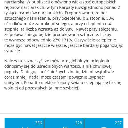
narciarską. W publikacji omówiono większość europejskich
rejonów narciarskich, w tym Karpaty (uwzględniono ponad 2
tysiące ośrodków narciarskich). Prognozowano, że bez
sztucznego naśnieżania, przy ociepleniu o 2 stopnie, 53%
ośrodków może zabraknąć śniegu, a przy ociepleniu o 4
stopnie, ta liczba wzrasta aż do 98%. Nawet przy założeniu,
że połowa śniegu będzie produkowana sztucznie, liczby
te wynoszą odpowiednio 27% i 71%. Oczywiście ocieplenie
może być nawet jeszcze większe, jeszcze bardziej pogarszając
sytuację.
Należy tu zaznaczyć, że mówiąc o globalnym ociepleniu
odnosimy się do uśrednionych wartości, a nie chwilowej
pogody. Dlatego, choć śnieżnych zim będzie niewątpliwie
coraz mniej, nadal może czasami poważnie „sypnąć”
śniegiem. Ponadto niektóre rejony świata ocieplają się trochę
wolniej od pozostałych (a inne szybciej).
356
228
227