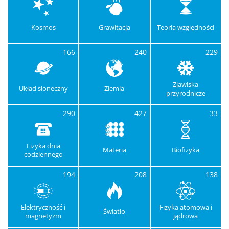
Kosmos
Grawitacja
Teoria względności
166
240
229
Zjawiska
Układ słoneczny
Ziemia
przyrodnicze
290
427
33
Fizyka dnia
Materia
Biofizyka
codziennego
194
208
138
Elektryczność i
Fizyka atomowa i
Światło
magnetyzm
jądrowa