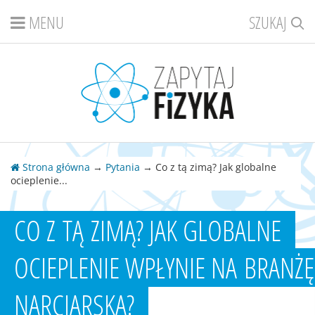
MENU
SZUKAJ
Strona główna
→
Pytania
→ Co z tą zimą? Jak globalne
ocieplenie...
CO Z TĄ ZIMĄ? JAK GLOBALNE
OCIEPLENIE WPŁYNIE NA BRANŻĘ
NARCIARSKĄ?