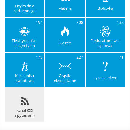
Fizyka dnia
Materia
Biofizyka
codziennego
194
208
138
Elektryczność i
Fizyka atomowa i
Światło
magnetyzm
jądrowa
179
227
71
Mechanika
Cząstki
Pytania różne
kwantowa
elementarne
Kanał RSS
z pytaniami