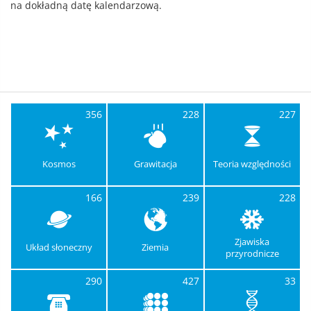
na dokładną datę kalendarzową.
356
228
227
Kosmos
Grawitacja
Teoria względności
166
239
228
Zjawiska
Układ słoneczny
Ziemia
przyrodnicze
290
427
33