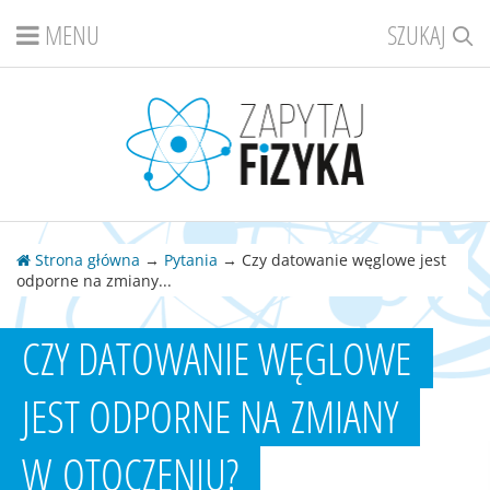
MENU
SZUKAJ
Strona główna
→
Pytania
→ Czy datowanie węglowe jest
odporne na zmiany...
CZY DATOWANIE WĘGLOWE
JEST ODPORNE NA ZMIANY
W OTOCZENIU?