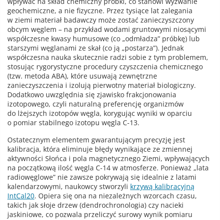
wpływać na skład chemiczny próbki, co stanowi wyzwanie
geochemiczne, a nie fizyczne. Przez tysiące lat zalegania
w ziemi materiał badawczy może zostać zanieczyszczony
obcym węglem – na przykład wodami gruntowymi niosącymi
współczesne kwasy humusowe (co „odmładza” próbkę) lub
starszymi węglanami ze skał (co ją „postarza”). Jednak
współczesna nauka skutecznie radzi sobie z tym problemem,
stosując rygorystyczne procedury czyszczenia chemicznego
(tzw. metoda ABA), które usuwają zewnętrzne
zanieczyszczenia i izolują pierwotny materiał biologiczny.
Dodatkowo uwzględnia się zjawisko frakcjonowania
izotopowego, czyli naturalną preferencję organizmów
do lżejszych izotopów węgla, korygując wyniki w oparciu
o pomiar stabilnego izotopu węgla C-13.
Ostatecznym elementem gwarantującym precyzję jest
kalibracja, która eliminuje błędy wynikające ze zmiennej
aktywności Słońca i pola magnetycznego Ziemi, wpływających
na początkową ilość węgla C-14 w atmosferze. Ponieważ „lata
radiowęglowe” nie zawsze pokrywają się idealnie z latami
kalendarzowymi, naukowcy stworzyli
krzywą kalibracyjną
IntCal20
. Opiera się ona na niezależnych wzorcach czasu,
takich jak słoje drzew (dendrochronologia) czy nacieki
jaskiniowe, co pozwala przeliczyć surowy wynik pomiaru