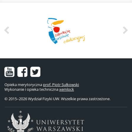
Nasz
Nasz
Nasze
kanał
fanpage
konto
Opieka merytoryczna
prof. Piotr Sułkowski
Wykonanie i opieka techniczna
na
na
na
xemlock
© 2015–2026 Wydział Fizyki UW. Wszelkie prawa zastrzeżone.
YouTube
Facebooku
Twitterze