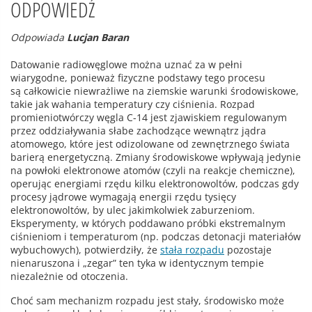
ODPOWIEDŹ
Odpowiada
Lucjan Baran
Datowanie radiowęglowe można uznać za w pełni
wiarygodne, ponieważ fizyczne podstawy tego procesu
są całkowicie niewrażliwe na ziemskie warunki środowiskowe,
takie jak wahania temperatury czy ciśnienia. Rozpad
promieniotwórczy węgla C-14 jest zjawiskiem regulowanym
przez oddziaływania słabe zachodzące wewnątrz jądra
atomowego, które jest odizolowane od zewnętrznego świata
barierą energetyczną. Zmiany środowiskowe wpływają jedynie
na powłoki elektronowe atomów (czyli na reakcje chemiczne),
operując energiami rzędu kilku elektronowoltów, podczas gdy
procesy jądrowe wymagają energii rzędu tysięcy
elektronowoltów, by ulec jakimkolwiek zaburzeniom.
Eksperymenty, w których poddawano próbki ekstremalnym
ciśnieniom i temperaturom (np. podczas detonacji materiałów
wybuchowych), potwierdziły, że
stała rozpadu
pozostaje
nienaruszona i „zegar” ten tyka w identycznym tempie
niezależnie od otoczenia.
Choć sam mechanizm rozpadu jest stały, środowisko może