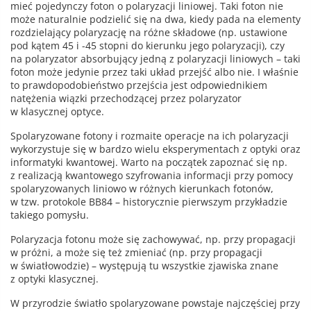
mieć pojedynczy foton o polaryzacji liniowej. Taki foton nie
może naturalnie podzielić się na dwa, kiedy pada na elementy
rozdzielający polaryzację na różne składowe (np. ustawione
pod kątem 45 i -45 stopni do kierunku jego polaryzacji), czy
na polaryzator absorbujący jedną z polaryzacji liniowych – taki
foton może jedynie przez taki układ przejść albo nie. I właśnie
to prawdopodobieństwo przejścia jest odpowiednikiem
natężenia wiązki przechodzącej przez polaryzator
w klasycznej optyce.
Spolaryzowane fotony i rozmaite operacje na ich polaryzacji
wykorzystuje się w bardzo wielu eksperymentach z optyki oraz
informatyki kwantowej. Warto na początek zapoznać się np.
z realizacją kwantowego szyfrowania informacji przy pomocy
spolaryzowanych liniowo w różnych kierunkach fotonów,
w tzw. protokole BB84 – historycznie pierwszym przykładzie
takiego pomysłu.
Polaryzacja fotonu może się zachowywać, np. przy propagacji
w próżni, a może się też zmieniać (np. przy propagacji
w światłowodzie) – występują tu wszystkie zjawiska znane
z optyki klasycznej.
W przyrodzie światło spolaryzowane powstaje najczęściej przy