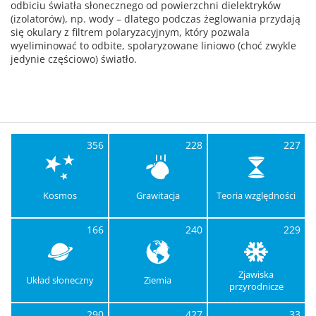
odbiciu światła słonecznego od powierzchni dielektryków
(izolatorów), np. wody – dlatego podczas żeglowania przydają
się okulary z filtrem polaryzacyjnym, który pozwala
wyeliminować to odbite, spolaryzowane liniowo (choć zwykle
jedynie częściowo) światło.
356
228
227
Kosmos
Grawitacja
Teoria względności
166
240
229
Zjawiska
Układ słoneczny
Ziemia
przyrodnicze
290
427
33