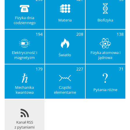
Fizyka dnia
Materia
Biofizyka
codziennego
194
208
138
Elektryczność i
Fizyka atomowa i
Światło
magnetyzm
jądrowa
179
227
71
Mechanika
Cząstki
Pytania różne
kwantowa
elementarne
Kanał RSS
z pytaniami