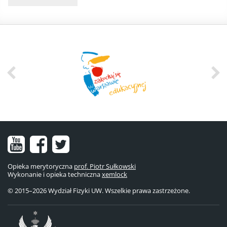
Nasz
Nasz
Nasze
kanał
fanpage
konto
Opieka merytoryczna
prof. Piotr Sułkowski
Wykonanie i opieka techniczna
na
na
na
xemlock
© 2015–2026 Wydział Fizyki UW. Wszelkie prawa zastrzeżone.
YouTube
Facebooku
Twitterze