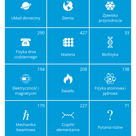
Zjawiska
Układ słoneczny
Ziemia
przyrodnicze
290
427
33
Fizyka dnia
Materia
Biofizyka
codziennego
194
208
138
Elektryczność i
Fizyka atomowa i
Światło
magnetyzm
jądrowa
179
227
71
Mechanika
Cząstki
Pytania różne
kwantowa
elementarne