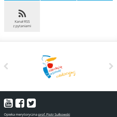
Kanał RSS
z pytaniami
Nasz
Nasz
Nasze
kanał
fanpage
konto
Opieka merytoryczna
prof. Piotr Sułkowski