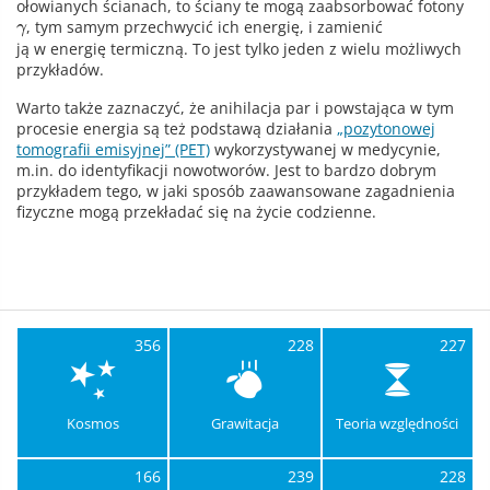
ołowianych ścianach, to ściany te mogą zaabsorbować fotony
, tym samym przechwycić ich energię, i zamienić
γ
ją w energię termiczną. To jest tylko jeden z wielu możliwych
przykładów.
Warto także zaznaczyć, że anihilacja par i powstająca w tym
procesie energia są też podstawą działania
„pozytonowej
tomografii emisyjnej” (PET)
wykorzystywanej w medycynie,
m.in. do identyfikacji nowotworów. Jest to bardzo dobrym
przykładem tego, w jaki sposób zaawansowane zagadnienia
fizyczne mogą przekładać się na życie codzienne.
356
228
227
Kosmos
Grawitacja
Teoria względności
166
239
228