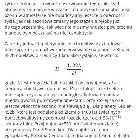
życia. Istotne jest również obserwowanie tego, jak skład
atmosfery zmienia się w czasie – na przykład sama obecność
ozonu w atmosferze nie świadczyłaby jeszcze o obecności
życia, jednak sezonowe zmiany jego stężenia byłoby już
do tego przesłanką. Tak więc nie musimy widzieć powierzchni
planety, by móc szukać na niej oznak życia.
Załóżmy jednak hipotetycznie, że chcielibyśmy zbudować
teleskop, który umożliwi zaobserwowanie na planecie Kepler-
452b obiektów o średnicy 1 km. Skorzystajmy ze wzoru:
1
,
22
λ
=
,
R
D
gdzie
jest długością fali, na jakiej obserwujemy,
–
λ
D
średnicą obiektywu, natomiast
to zdolność rozdzielcza
R
teleskopu, czyli najmniejsza odległość kątowa na niebie
między dwoma punktowymi obiektami, przy której są one
jeszcze widoczne osobno (nie zlewają się). Dla planety Kepler-
452b, która jest oddalona od Ziemi o 1400 lat świetlnych,
−
11
⋅
potrzebowalibyśmy zdolności rozdzielczej ok. 1,56
10
sekundy łuku. Przyjmując
=550 nm (światło widzialne)
λ
≈
otrzymujemy D
8,9 mln km. Dla najbliższej nam
egzoplanety Proxima Centauri b, oddalonej od Ziemi o 4 lata