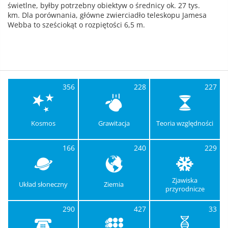
świetlne, byłby potrzebny obiektyw o średnicy ok. 27 tys.
km. Dla porównania, główne zwierciadło teleskopu Jamesa
Webba to sześciokąt o rozpiętości 6,5 m.
356
228
227
Kosmos
Grawitacja
Teoria względności
166
240
229
Zjawiska
Układ słoneczny
Ziemia
przyrodnicze
290
427
33