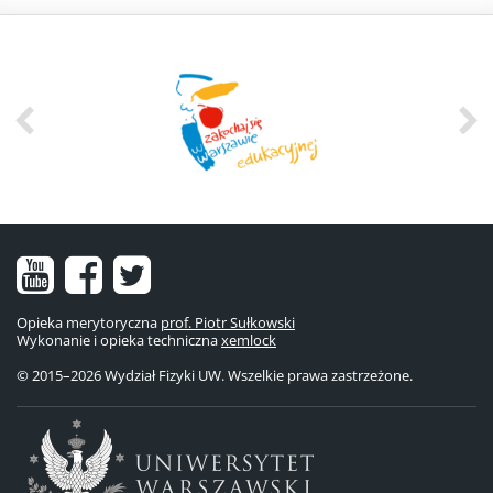
Nasz
Nasz
Nasze
kanał
fanpage
konto
Opieka merytoryczna
prof. Piotr Sułkowski
Wykonanie i opieka techniczna
na
na
na
xemlock
© 2015–2026 Wydział Fizyki UW. Wszelkie prawa zastrzeżone.
YouTube
Facebooku
Twitterze