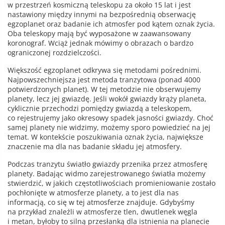
w przestrzeń kosmiczną teleskopu za około 15 lat i jest
nastawiony między innymi na bezpośrednią obserwację
egzoplanet oraz badanie ich atmosfer pod kątem oznak życia.
Oba teleskopy mają być wyposażone w zaawansowany
koronograf. Wciąż jednak mówimy o obrazach o bardzo
ograniczonej rozdzielczości.
Większość egzoplanet odkrywa się metodami pośrednimi.
Najpowszechniejsza jest metoda tranzytowa (ponad 4000
potwierdzonych planet). W tej metodzie nie obserwujemy
planety, lecz jej gwiazdę. Jeśli wokół gwiazdy krąży planeta,
cyklicznie przechodzi pomiędzy gwiazdą a teleskopem,
co rejestrujemy jako okresowy spadek jasności gwiazdy. Choć
samej planety nie widzimy, możemy sporo powiedzieć na jej
temat. W kontekście poszukiwania oznak życia, największe
znaczenie ma dla nas badanie składu jej atmosfery.
Podczas tranzytu światło gwiazdy przenika przez atmosferę
planety. Badając widmo zarejestrowanego światła możemy
stwierdzić, w jakich częstotliwościach promieniowanie zostało
pochłonięte w atmosferze planety, a to jest dla nas
informacją, co się w tej atmosferze znajduje. Gdybyśmy
na przykład znaleźli w atmosferze tlen, dwutlenek węgla
i metan, byłoby to silną przesłanką dla istnienia na planecie