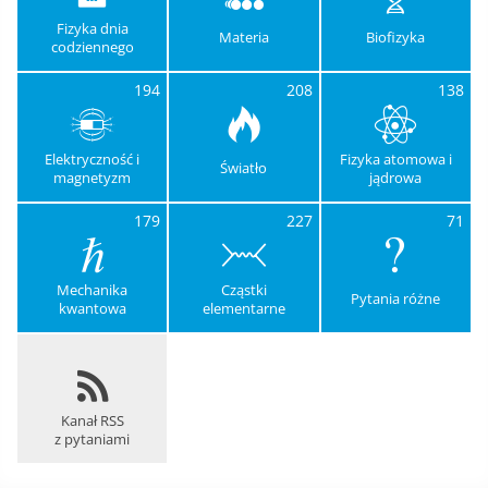
Fizyka dnia
Materia
Biofizyka
codziennego
194
208
138
Elektryczność i
Fizyka atomowa i
Światło
magnetyzm
jądrowa
179
227
71
Mechanika
Cząstki
Pytania różne
kwantowa
elementarne
Kanał RSS
z pytaniami