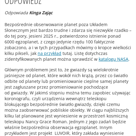
ODPOWIEDŹ
Odpowiada
Kinga Zając
Bezpośrednie obserwowanie planet poza Układem
Słonecznym jest bardzo trudne i zdarza się niezwykle rzadko –
do tej pory, jesieni 2025 r., potwierdzono istnienie ponad
6000 egzoplanet, z czego jedynie rzędu 100 faktycznie
zobaczono, a i w tych przypadkach mówimy o kropce wielkości
kilku pikseli, jak
na przykład
tutaj. Listę dotychczas
zidentyfikowanych planet można sprawdzić w
katalogu NASA
.
Głównym problemem jest to, że gwiazdy są wielokrotnie
jaśniejsze od planet, które wokół nich krążą, przez co światło
odbite od planety lub promieniowanie cieplne samej planety
jest zagłuszane przez promieniowanie pochodzące
od gwiazdy. W jakimś stopniu można temu zapobiec używając
koronografu, czyli urządzenia wewnątrz teleskopu
blokującego bezpośrednie światło gwiazdy, dzięki czemu
można zaobserwować pobliskie obiekty. W ciągu najbliższych
kilku lat planowane jest wyniesienie w przestrzeń kosmiczną
teleskopu Nancy Grace Roman. Jednym z jego zadań będzie
właśnie bezpośrednia obserwacja egzoplanet. Innym
przykładem jest projekt LUVOIR, który zakłada wyniesienie