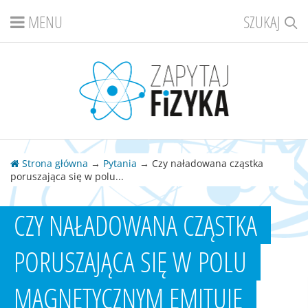
MENU
SZUKAJ
Strona główna
→
Pytania
→ Czy naładowana cząstka
poruszająca się w polu...
CZY NAŁADOWANA CZĄSTKA
PORUSZAJĄCA SIĘ W POLU
MAGNETYCZNYM EMITUJE