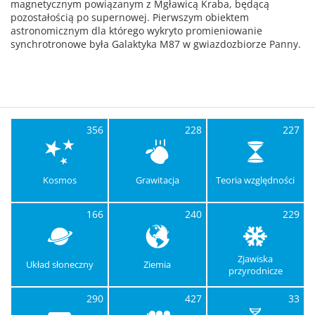
magnetycznym powiązanym z Mgławicą Kraba, będącą
pozostałością po supernowej. Pierwszym obiektem
astronomicznym dla którego wykryto promieniowanie
synchrotronowe była Galaktyka M87 w gwiazdozbiorze Panny.
356
228
227
Kosmos
Grawitacja
Teoria względności
166
240
229
Zjawiska
Układ słoneczny
Ziemia
przyrodnicze
290
427
33