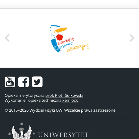
Nasz
Nasz
Nasze
kanał
fanpage
konto
Opieka merytoryczna
prof. Piotr Sułkowski
Wykonanie i opieka techniczna
na
na
na
xemlock
© 2015–2026 Wydział Fizyki UW. Wszelkie prawa zastrzeżone.
YouTube
Facebooku
Twitterze