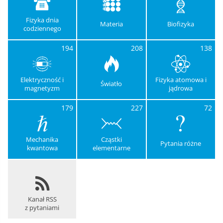
Fizyka dnia
Materia
Biofizyka
codziennego
194
208
138
Elektryczność i
Fizyka atomowa i
Światło
magnetyzm
jądrowa
179
227
72
Mechanika
Cząstki
Pytania różne
kwantowa
elementarne
Kanał RSS
z pytaniami