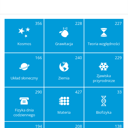
356
228
227
Kosmos
Grawitacja
Teoria względności
166
240
229
Zjawiska
Układ słoneczny
Ziemia
przyrodnicze
290
427
33
Fizyka dnia
Materia
Biofizyka
codziennego
194
208
138