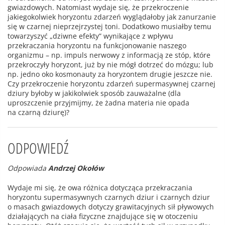
gwiazdowych. Natomiast wydaje się, że przekroczenie
jakiegokolwiek horyzontu zdarzeń wyglądałoby jak zanurzanie
się w czarnej nieprzejrzystej toni. Dodatkowo musiałby temu
towarzyszyć „dziwne efekty” wynikające z wpływu
przekraczania horyzontu na funkcjonowanie naszego
organizmu – np. impuls nerwowy z informacją ze stóp, które
przekroczyły horyzont, już by nie mógł dotrzeć do mózgu; lub
np. jedno oko kosmonauty za horyzontem drugie jeszcze nie.
Czy przekroczenie horyzontu zdarzeń supermasywnej czarnej
dziury byłoby w jakikolwiek sposób zauważalne (dla
uproszczenie przyjmijmy, że żadna materia nie opada
na czarną dziurę)?
ODPOWIEDŹ
Odpowiada
Andrzej Okołów
Wydaje mi się, że owa różnica dotycząca przekraczania
horyzontu supermasywnych czarnych dziur i czarnych dziur
o masach gwiazdowych dotyczy grawitacyjnych sił pływowych
działających na ciała fizyczne znajdujące się w otoczeniu