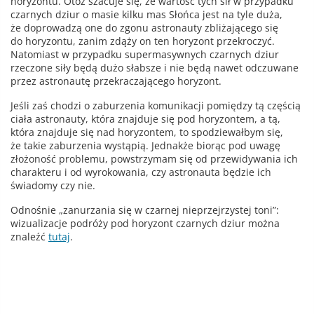
horyzontu. Otóż szacuje się, że wartość tych sił w przypadku
czarnych dziur o masie kilku mas Słońca jest na tyle duża,
że doprowadzą one do zgonu astronauty zbliżającego się
do horyzontu, zanim zdąży on ten horyzont przekroczyć.
Natomiast w przypadku supermasywnych czarnych dziur
rzeczone siły będą dużo słabsze i nie będą nawet odczuwane
przez astronautę przekraczającego horyzont.
Jeśli zaś chodzi o zaburzenia komunikacji pomiędzy tą częścią
ciała astronauty, która znajduje się pod horyzontem, a tą,
która znajduje się nad horyzontem, to spodziewałbym się,
że takie zaburzenia wystąpią. Jednakże biorąc pod uwagę
złożoność problemu, powstrzymam się od przewidywania ich
charakteru i od wyrokowania, czy astronauta będzie ich
świadomy czy nie.
Odnośnie „zanurzania się w czarnej nieprzejrzystej toni”:
wizualizacje podróży pod horyzont czarnych dziur można
znaleźć
tutaj
.