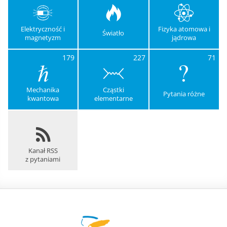
Elektryczność i
Fizyka atomowa i
Światło
magnetyzm
jądrowa
179
227
71
Mechanika
Cząstki
Pytania różne
kwantowa
elementarne
Kanał RSS
z pytaniami