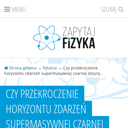
MENU
SZUKAJ
Strona główna
→
Pytania
→ Czy przekroczenie
horyzontu zdarzeń supermasywnej czarnej dziury...
CZY PRZEKROCZENIE
HORYZONTU ZDARZEŃ
SUPERMASYWNEJ CZARNEJ