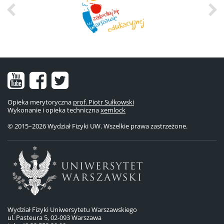
Nasz
Nasz
Nasze
kanał
fanpage
konto
Opieka merytoryczna
prof. Piotr Sułkowski
Wykonanie i opieka techniczna
na
na
na
xemlock
© 2015–2026 Wydział Fizyki UW. Wszelkie prawa zastrzeżone.
YouTube
Facebooku
Twitterze
Wydział Fizyki Uniwersytetu Warszawskiego
ul. Pasteura 5, 02-093 Warszawa