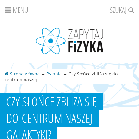
MENU
SZUKAJ
Strona główna
→
Pytania
→ Czy Słońce zbliża się do
centrum naszej...
CZY SŁOŃCE ZBLIŻA SIĘ
DO CENTRUM NASZEJ
GALAKTYKI?