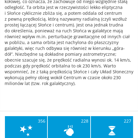
kołowej, co oznacza, że zachowuje od niego względnie stałą
odległość. Ta orbita jest w rzeczywistości lekko eliptyczna
i Słońce cyklicznie zbliża się, a potem oddala od centrum
z pewną prędkością, którą nazywamy radialną (czyli wzdłuż
prostej łączącej Słońce i centrum). Jest ona jednak trudna
do określenia, ponieważ na ruch Słońca w galaktyce mają
również wpływ m.in. perturbacje grawitacyjne od innych ciał
w pobliżu, a sama orbita jest nachylona do płaszczyzny
galaktyki, więc ruch odbywa się również w kierunku „góra-
dół”. Niezbędne są dokładne pomiary astrometryczne;
obecnie szacuje się, że prędkość radialna wynosi ok. 14 km/s,
podczas gdy prędkość orbitalna to ok 230 km/s. Warto
wspomnieć, że z taką prędkością Słońce i cały Układ Słoneczny
wykonują pełny obieg wokół Centrum w czasie około 230
milionów lat (tzw. rok galaktyczny).
356
228
227