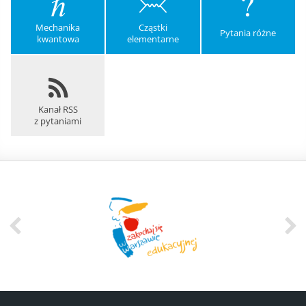
Mechanika
Cząstki
Pytania różne
kwantowa
elementarne
Kanał RSS
z pytaniami