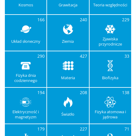
Kosmos
Grawitacja
Teoria względności
166
240
229
Zjawiska
Układ słoneczny
Ziemia
przyrodnicze
290
427
33
Fizyka dnia
Materia
Biofizyka
codziennego
194
208
138
Elektryczność i
Fizyka atomowa i
Światło
magnetyzm
jądrowa
179
227
71