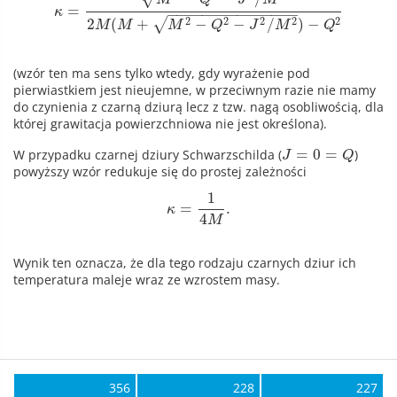
=
κ
−
−
−
−
−
−
−
−
−
−
−
−
−
−
−
2
2
2
2
2
2
(
+
−
−
/
)
−
√
M
M
M
Q
J
M
Q
(wzór ten ma sens tylko wtedy, gdy wyrażenie pod
pierwiastkiem jest nieujemne, w przeciwnym razie nie mamy
do czynienia z czarną dziurą lecz z tzw. nagą osobliwością, dla
której grawitacja powierzchniowa nie jest określona).
=
0
=
W przypadku czarnej dziury Schwarzschilda (
)
J
Q
powyższy wzór redukuje się do prostej zależności
1
=
.
κ
4
M
Wynik ten oznacza, że dla tego rodzaju czarnych dziur ich
temperatura maleje wraz ze wzrostem masy.
356
228
227