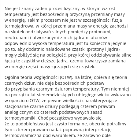
Nie jest znany żaden proces fizyczny, w którym wzrost
temperatury jest bezpośrednią przyczyną przemiany masy
w energię. Takim procesem nie jest w szczególności fuzja
termojądrowa, w której przemiana masy w energię zachodzi
na skutek oddziaływań silnych pomiędzy protonami,
neutronami i utworzonymi z nich jądrami atomów —
odpowiednio wysoka temperatura jest tu konieczna jedynie
po to, aby dodatnio naładowane cząstki (protony i jądra)
mogły zbliżyć się na odległość, przy której oddziaływania silne
łączą te cząstki w cięższe jądra, czemu towarzyszy zamiana
w energię części masy łączących się cząstek.
Ogólna teoria względności (OTW), na której opiera się teoria
czarnych dziur, nie daje bezpośrednich podstaw
do przypisania czarnym dziurom temperatury. Tym niemniej
na początku lat siedemdziesiątych ubiegłego wieku wykazano
w oparciu o OTW, że pewne wielkości charakteryzujące
stacjonarne czarne dziury podlegają czterem prawom
analogicznym do czterech podstawowych zasad
termodynamiki. Choć początkowo wydawało się,
że to podobieństwo jest czysto formalne, obecnie potrafimy
tym czterem prawom nadać poprawną interpretację
termodynamiczną pod warunkiem, że zarówno pole