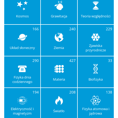
Kosmos
Grawitacja
Teoria względności
166
240
229
Zjawiska
Układ słoneczny
Ziemia
przyrodnicze
290
427
33
Fizyka dnia
Materia
Biofizyka
codziennego
194
208
138
Elektryczność i
Fizyka atomowa i
Światło
magnetyzm
jądrowa