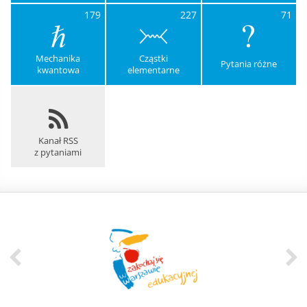
179
227
71
Mechanika
Cząstki
Pytania różne
kwantowa
elementarne
Kanał RSS
z pytaniami