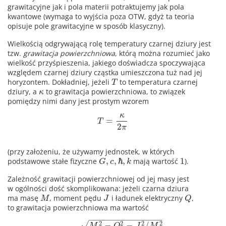
grawitacyjne jak i pola materii potraktujemy jak pola
kwantowe (wymaga to wyjścia poza OTW, gdyż ta teoria
opisuje pole grawitacyjne w sposób klasyczny).
Wielkością odgrywającą rolę temperatury czarnej dziury jest
tzw.
grawitacja powierzchniowa
, którą można rozumieć jako
wielkość przyśpieszenia, jakiego doświadcza spoczywająca
względem czarnej dziury cząstka umieszczona tuż nad jej
horyzontem. Dokładniej, jeżeli
to temperatura czarnej
T
dziury, a
to grawitacja powierzchniowa, to związek
κ
pomiędzy nimi dany jest prostym wzorem
κ
=
T
2
π
(przy założeniu, że używamy jednostek, w których
,
,
ℏ
,
1
podstawowe stałe fizyczne
mają wartość
).
G
c
k
Zależność grawitacji powierzchniowej od jej masy jest
w ogólności dość skomplikowana: jeżeli czarna dziura
ma masę
, moment pędu
i ładunek elektryczny
,
M
J
Q
to grawitacja powierzchniowa ma wartość
−
−
−
−
−
−
−
−
−
−
−
−
−
−
−
2
2
2
2
−
−
/
√
M
Q
J
M