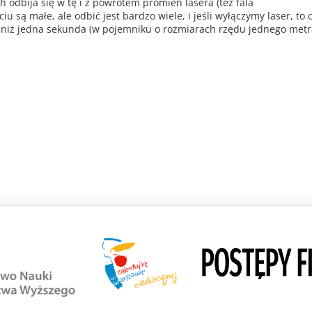
 odbija się w tę i z powrotem promień lasera (też fala
 są małe, ale odbić jest bardzo wiele, i jeśli wyłączymy laser, to 
m niż jedna sekunda (w pojemniku o rozmiarach rzędu jednego metr