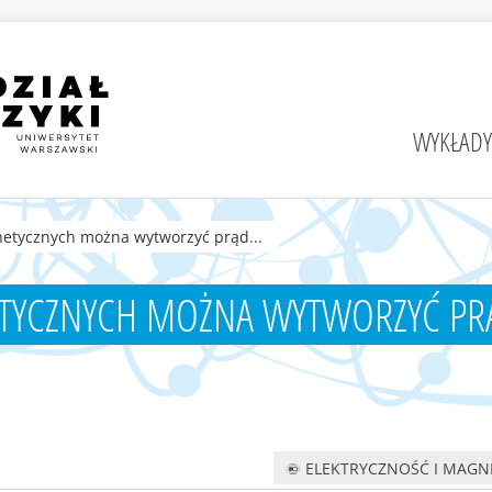
WYKŁADY
netycznych można wytworzyć prąd...
ETYCZNYCH MOŻNA WYTWORZYĆ PR
ELEKTRYCZNOŚĆ I MAGN