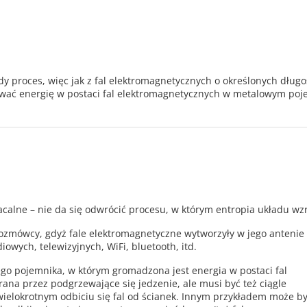
y proces, więc jak z fal elektromagnetycznych o określonych długo
ować energię w postaci fal elektromagnetycznych w metalowym po
calne – nie da się odwrócić procesu, w którym entropia układu wzr
ozmówcy, gdyż fale elektromagnetyczne wytworzyły w jego antenie
owych, telewizyjnych, WiFi, bluetooth, itd.
go pojemnika, w którym gromadzona jest energia w postaci fal
rana przez podgrzewające się jedzenie, ale musi być też ciągle
wielokrotnym odbiciu się fal od ścianek. Innym przykładem może b