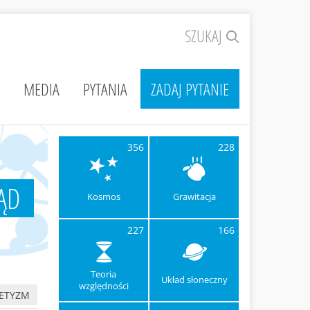
SZUKAJ
MEDIA
PYTANIA
ZADAJ PYTANIE
356
228
ĄD
Kosmos
Grawitacja
227
166
Teoria
Układ słoneczny
względności
ETYZM