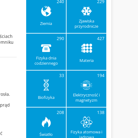
240
229
Zjawiska
Ziemia
przyrodnicze
ściach
290
427
jemniku
Fizyka dnia
Materia
codziennego
33
194
osła.
Elektryczność i
Biofizyka
magnetyzm
 prąd
208
138
Fizyka atomowa i
yć
Światło
jądrowa