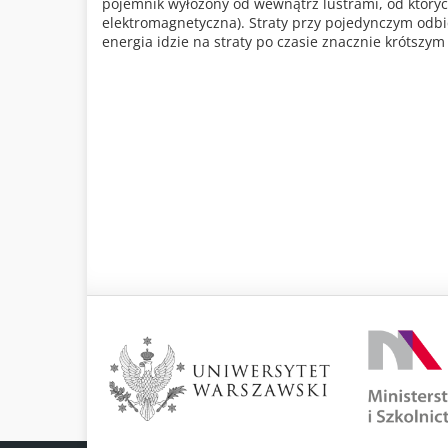
pojemnik wyłożony od wewnątrz lustrami, od których
elektromagnetyczna). Straty przy pojedynczym odbiciu
energia idzie na straty po czasie znacznie krótszy