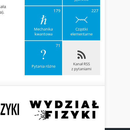
cała
179
227
a).
Mechanika
Cząstki
kwantowa
elementarne
71
Kanał RSS
Pytania różne
z pytaniami