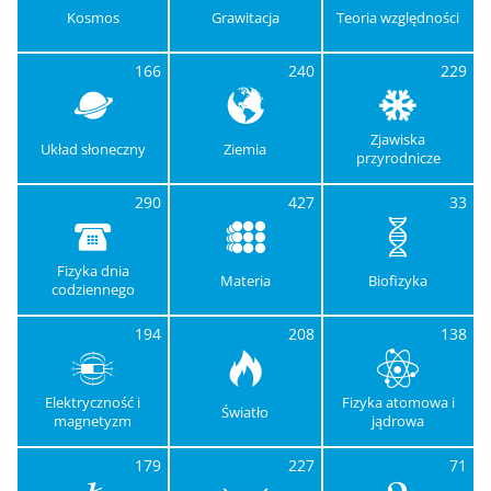
Kosmos
Grawitacja
Teoria względności
166
240
229
Zjawiska
Układ słoneczny
Ziemia
przyrodnicze
290
427
33
Fizyka dnia
Materia
Biofizyka
codziennego
194
208
138
Elektryczność i
Fizyka atomowa i
Światło
magnetyzm
jądrowa
179
227
71