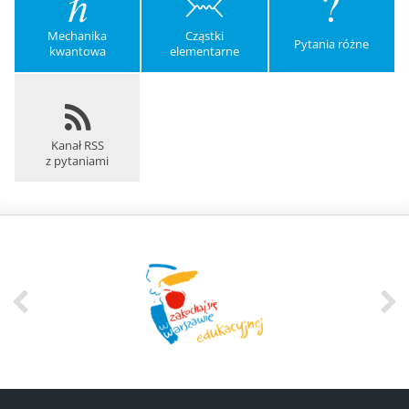
Mechanika
Cząstki
Pytania różne
kwantowa
elementarne
Kanał RSS
z pytaniami