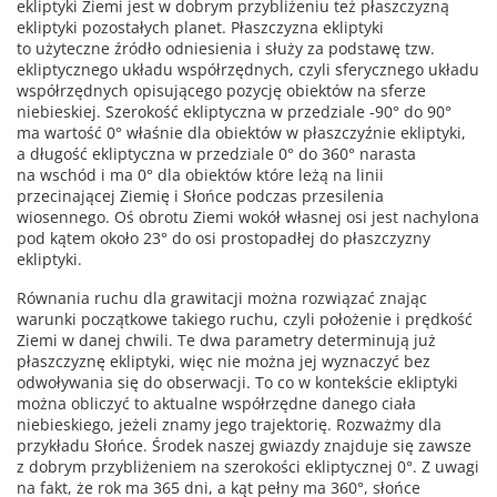
ekliptyki Ziemi jest w dobrym przybliżeniu też płaszczyzną
ekliptyki pozostałych planet. Płaszczyzna ekliptyki
to użyteczne źródło odniesienia i służy za podstawę tzw.
ekliptycznego układu współrzędnych, czyli sferycznego układu
współrzędnych opisującego pozycję obiektów na sferze
niebieskiej. Szerokość ekliptyczna w przedziale -90° do 90°
ma wartość 0° właśnie dla obiektów w płaszczyźnie ekliptyki,
a długość ekliptyczna w przedziale 0° do 360° narasta
na wschód i ma 0° dla obiektów które leżą na linii
przecinającej Ziemię i Słońce podczas przesilenia
wiosennego. Oś obrotu Ziemi wokół własnej osi jest nachylona
pod kątem około 23° do osi prostopadłej do płaszczyzny
ekliptyki.
Równania ruchu dla grawitacji można rozwiązać znając
warunki początkowe takiego ruchu, czyli położenie i prędkość
Ziemi w danej chwili. Te dwa parametry determinują już
płaszczyznę ekliptyki, więc nie można jej wyznaczyć bez
odwoływania się do obserwacji. To co w kontekście ekliptyki
można obliczyć to aktualne współrzędne danego ciała
niebieskiego, jeżeli znamy jego trajektorię. Rozważmy dla
przykładu Słońce. Środek naszej gwiazdy znajduje się zawsze
z dobrym przybliżeniem na szerokości ekliptycznej 0°. Z uwagi
na fakt, że rok ma 365 dni, a kąt pełny ma 360°, słońce