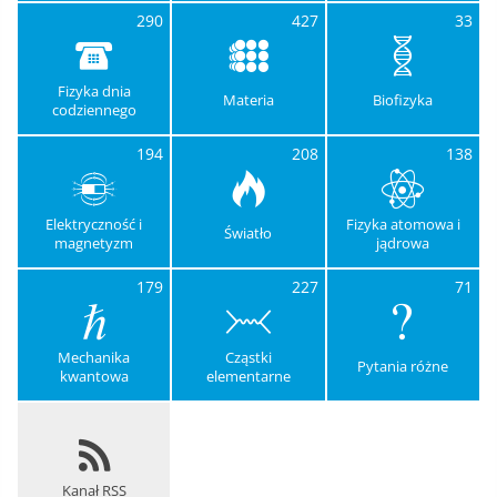
290
427
33
Fizyka dnia
Materia
Biofizyka
codziennego
194
208
138
Elektryczność i
Fizyka atomowa i
Światło
magnetyzm
jądrowa
179
227
71
Mechanika
Cząstki
Pytania różne
kwantowa
elementarne
Kanał RSS