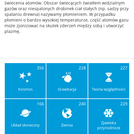
świecenia atomów. Obszar świecących światłem widzialnym
gazów oraz niespalonych drobinek ciał stałych (np. sadzy przy
spalaniu drewna) nazywamy płomieniem. W przypadku
płomieni o bardzo wysokiej temperaturze, część atomów gazu
może zjonizować na skutek zderzeń między sobą i utworzyć
plazmę.
356
228
227
Kosmos
Grawitacja
Teoria względności
166
240
229
Zjawiska
Układ słoneczny
Ziemia
przyrodnicze