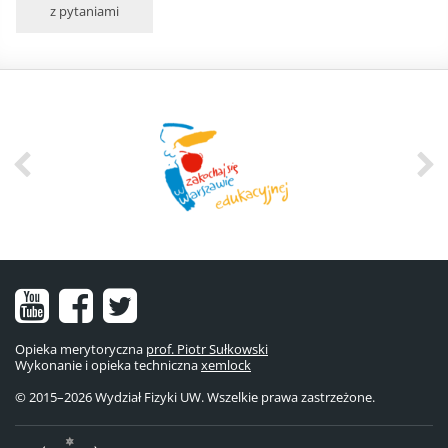
z pytaniami
Nasz
Nasz
Nasze
kanał
fanpage
konto
Opieka merytoryczna
prof. Piotr Sułkowski
Wykonanie i opieka techniczna
na
na
na
xemlock
© 2015–2026 Wydział Fizyki UW. Wszelkie prawa zastrzeżone.
YouTube
Facebooku
Twitterze