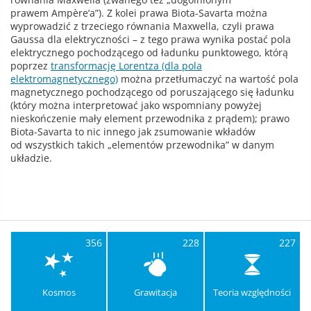
prawem Ampère’a”). Z kolei prawa Biota-Savarta można
wyprowadzić z trzeciego równania Maxwella, czyli prawa
Gaussa dla elektryczności – z tego prawa wynika postać pola
elektrycznego pochodzącego od ładunku punktowego, którą
poprzez
transformację Lorentza (dla pola
elektromagnetycznego)
można przetłumaczyć na wartość pola
magnetycznego pochodzącego od poruszającego się ładunku
(który można interpretować jako wspomniany powyżej
nieskończenie mały element przewodnika z prądem); prawo
Biota-Savarta to nic innego jak zsumowanie wkładów
od wszystkich takich „elementów przewodnika” w danym
układzie.
356
228
227
Kosmos
Grawitacja
Teoria względności