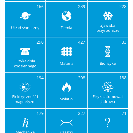
166
239
228
Zjawiska
Układ słoneczny
Ziemia
przyrodnicze
290
427
33
Fizyka dnia
Materia
Biofizyka
codziennego
194
208
138
Elektryczność i
Fizyka atomowa i
Światło
magnetyzm
jądrowa
179
227
71
Mechanika
Cząstki