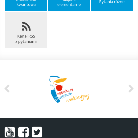
Pytania różne
kwantowa
elementarne
Kanał RSS
z pytaniami
Nasz
Nasz
Nasze