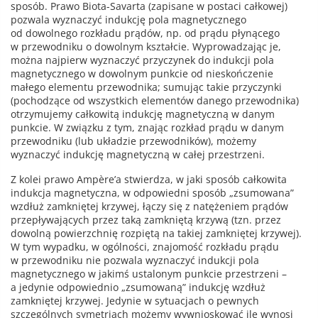
sposób. Prawo Biota-Savarta (zapisane w postaci całkowej)
pozwala wyznaczyć indukcję pola magnetycznego
od dowolnego rozkładu prądów, np. od prądu płynącego
w przewodniku o dowolnym kształcie. Wyprowadzając je,
można najpierw wyznaczyć przyczynek do indukcji pola
magnetycznego w dowolnym punkcie od nieskończenie
małego elementu przewodnika; sumując takie przyczynki
(pochodzące od wszystkich elementów danego przewodnika)
otrzymujemy całkowitą indukcję magnetyczną w danym
punkcie. W związku z tym, znając rozkład prądu w danym
przewodniku (lub układzie przewodników), możemy
wyznaczyć indukcję magnetyczną w całej przestrzeni.
Z kolei prawo Ampère’a stwierdza, w jaki sposób całkowita
indukcja magnetyczna, w odpowiedni sposób „zsumowana”
wzdłuż zamkniętej krzywej, łączy się z natężeniem prądów
przepływających przez taką zamkniętą krzywą (tzn. przez
dowolną powierzchnię rozpiętą na takiej zamkniętej krzywej).
W tym wypadku, w ogólności, znajomość rozkładu prądu
w przewodniku nie pozwala wyznaczyć indukcji pola
magnetycznego w jakimś ustalonym punkcie przestrzeni –
a jedynie odpowiednio „zsumowaną” indukcję wzdłuż
zamkniętej krzywej. Jedynie w sytuacjach o pewnych
szczególnych symetriach możemy wywnioskować ile wynosi