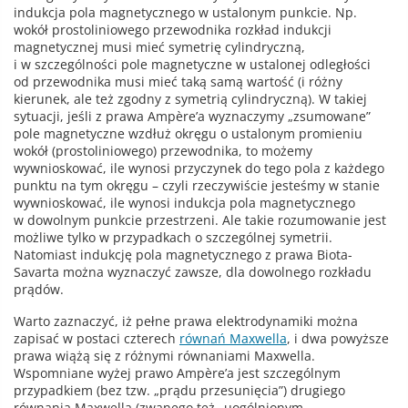
indukcja pola magnetycznego w ustalonym punkcie. Np.
wokół prostoliniowego przewodnika rozkład indukcji
magnetycznej musi mieć symetrię cylindryczną,
i w szczególności pole magnetyczne w ustalonej odległości
od przewodnika musi mieć taką samą wartość (i różny
kierunek, ale też zgodny z symetrią cylindryczną). W takiej
sytuacji, jeśli z prawa Ampère’a wyznaczymy „zsumowane”
pole magnetyczne wzdłuż okręgu o ustalonym promieniu
wokół (prostoliniowego) przewodnika, to możemy
wywnioskować, ile wynosi przyczynek do tego pola z każdego
punktu na tym okręgu – czyli rzeczywiście jesteśmy w stanie
wywnioskować, ile wynosi indukcja pola magnetycznego
w dowolnym punkcie przestrzeni. Ale takie rozumowanie jest
możliwe tylko w przypadkach o szczególnej symetrii.
Natomiast indukcję pola magnetycznego z prawa Biota-
Savarta można wyznaczyć zawsze, dla dowolnego rozkładu
prądów.
Warto zaznaczyć, iż pełne prawa elektrodynamiki można
zapisać w postaci czterech
równań Maxwella
, i dwa powyższe
prawa wiążą się z różnymi równaniami Maxwella.
Wspomniane wyżej prawo Ampère’a jest szczególnym
przypadkiem (bez tzw. „prądu przesunięcia”) drugiego
równania Maxwella (zwanego też „uogólnionym