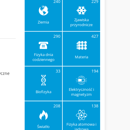
240
229
Zjawiska
Ziemia
przyrodnicze
290
427
Fizyka dnia
Materia
codziennego
33
194
yczne
Elektryczność i
Biofizyka
magnetyzm
208
138
Fizyka atomowa i
Światło
jądrowa