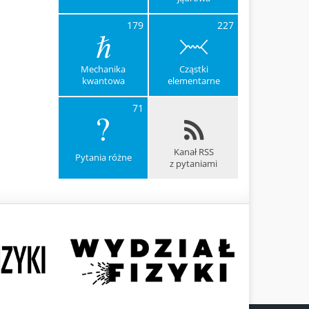
179
227
Mechanika
Cząstki
kwantowa
elementarne
71
Kanał RSS
Pytania różne
z pytaniami