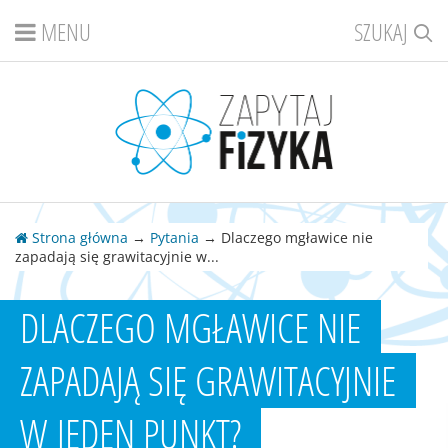
MENU
SZUKAJ
Strona główna
→
Pytania
→ Dlaczego mgławice nie
zapadają się grawitacyjnie w...
DLACZEGO MGŁAWICE NIE
ZAPADAJĄ SIĘ GRAWITACYJNIE
W JEDEN PUNKT?