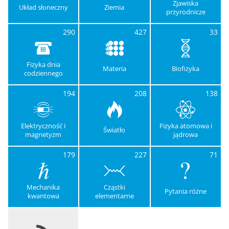
Zjawiska
Układ słoneczny
Ziemia
przyrodnicze
290
427
33
Fizyka dnia
Materia
Biofizyka
codziennego
194
208
138
Elektryczność i
Fizyka atomowa i
Światło
magnetyzm
jądrowa
179
227
71
Mechanika
Cząstki
Pytania różne
kwantowa
elementarne