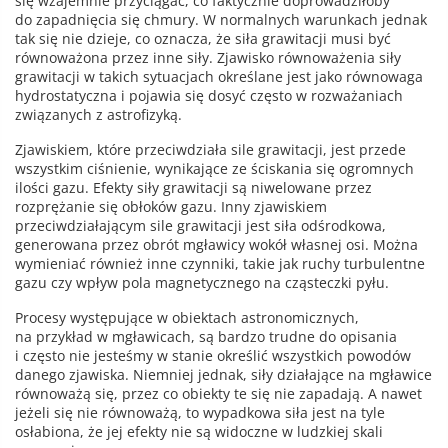
się wzajemnie przyciągać, co faktycznie doprowadziłoby
do zapadnięcia się chmury. W normalnych warunkach jednak
tak się nie dzieje, co oznacza, że siła grawitacji musi być
równoważona przez inne siły. Zjawisko równoważenia siły
grawitacji w takich sytuacjach określane jest jako równowaga
hydrostatyczna i pojawia się dosyć często w rozważaniach
związanych z astrofizyką.
Zjawiskiem, które przeciwdziała sile grawitacji, jest przede
wszystkim ciśnienie, wynikające ze ściskania się ogromnych
ilości gazu. Efekty siły grawitacji są niwelowane przez
rozprężanie się obłoków gazu. Inny zjawiskiem
przeciwdziałającym sile grawitacji jest siła odśrodkowa,
generowana przez obrót mgławicy wokół własnej osi. Można
wymieniać również inne czynniki, takie jak ruchy turbulentne
gazu czy wpływ pola magnetycznego na cząsteczki pyłu.
Procesy występujące w obiektach astronomicznych,
na przykład w mgławicach, są bardzo trudne do opisania
i często nie jesteśmy w stanie określić wszystkich powodów
danego zjawiska. Niemniej jednak, siły działające na mgławice
równoważą się, przez co obiekty te się nie zapadają. A nawet
jeżeli się nie równoważą, to wypadkowa siła jest na tyle
osłabiona, że jej efekty nie są widoczne w ludzkiej skali