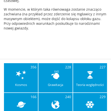
czasowej.
W momencie, w którym taka równowaga zostanie znacząco
zachwiana (na przykład przez zderzenie się mgławicy z innym
masywnym obiektem), może dojść do kolapsu obłoku gazu.
Przy odpowiednich warunkach poskutkuje to narodzinami
nowej gwiazdy.
356
228
227
Kosmos
Grawitacja
Teoria względności
166
240
229