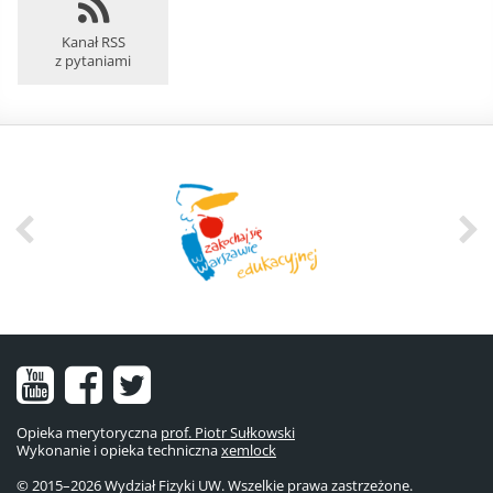
Kanał RSS
z pytaniami
Nasz
Nasz
Nasze
kanał
fanpage
konto
Opieka merytoryczna
prof. Piotr Sułkowski
Wykonanie i opieka techniczna
na
na
na
xemlock
© 2015–2026 Wydział Fizyki UW. Wszelkie prawa zastrzeżone.