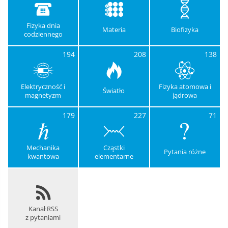
Fizyka dnia
Materia
Biofizyka
codziennego
194
208
138
Elektryczność i
Fizyka atomowa i
Światło
magnetyzm
jądrowa
179
227
71
Mechanika
Cząstki
Pytania różne
kwantowa
elementarne
Kanał RSS
z pytaniami