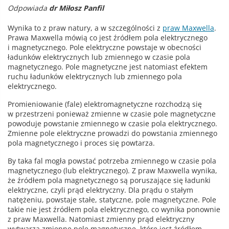
Odpowiada
dr Miłosz Panfil
Wynika to z praw natury, a w szczególności z
praw Maxwella
.
Prawa Maxwella mówią co jest źródłem pola elektrycznego
i magnetycznego. Pole elektryczne powstaje w obecności
ładunków elektrycznych lub zmiennego w czasie pola
magnetycznego. Pole magnetyczne jest natomiast efektem
ruchu ładunków elektrycznych lub zmiennego pola
elektrycznego.
Promieniowanie (fale) elektromagnetyczne rozchodzą się
w przestrzeni ponieważ zmienne w czasie pole magnetyczne
powoduje powstanie zmiennego w czasie pola elektrycznego.
Zmienne pole elektryczne prowadzi do powstania zmiennego
pola magnetycznego i proces się powtarza.
By taka fal mogła powstać potrzeba zmiennego w czasie pola
magnetycznego (lub elektrycznego). Z praw Maxwella wynika,
że źródłem pola magnetycznego są poruszające się ładunki
elektryczne, czyli prąd elektryczny. Dla prądu o stałym
natężeniu, powstaje stałe, statyczne, pole magnetyczne. Pole
takie nie jest źródłem pola elektrycznego, co wynika ponownie
z praw Maxwella. Natomiast zmienny prąd elektryczny
wytwarza zmienne pole magnetyczne, które jest źródłem