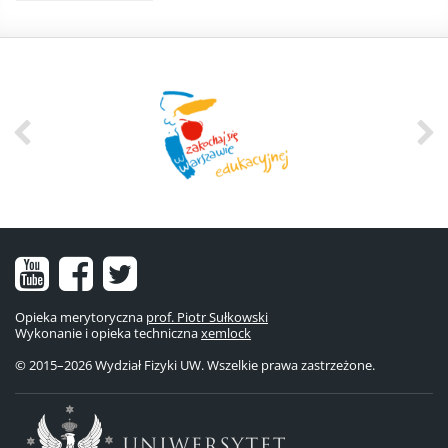
Nasz
Nasz
Nasze
kanał
fanpage
konto
Opieka merytoryczna
prof. Piotr Sułkowski
Wykonanie i opieka techniczna
na
na
na
xemlock
© 2015–2026 Wydział Fizyki UW. Wszelkie prawa zastrzeżone.
YouTube
Facebooku
Twitterze