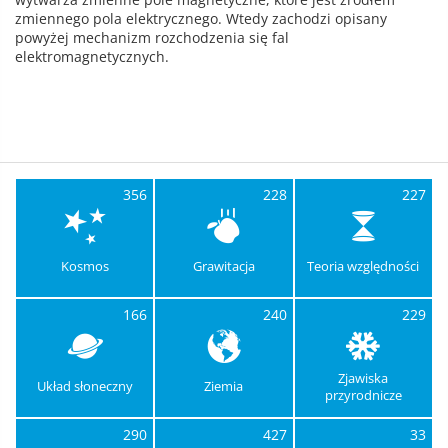
zmiennego pola elektrycznego. Wtedy zachodzi opisany
powyżej mechanizm rozchodzenia się fal
elektromagnetycznych.
356
228
227
Kosmos
Grawitacja
Teoria względności
166
240
229
Zjawiska
Układ słoneczny
Ziemia
przyrodnicze
290
427
33