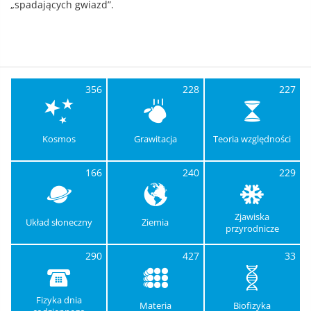
„spadających gwiazd”.
356
228
227
Kosmos
Grawitacja
Teoria względności
166
240
229
Zjawiska
Układ słoneczny
Ziemia
przyrodnicze
290
427
33
Fizyka dnia
Materia
Biofizyka