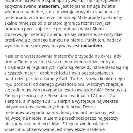
Potoczne określenie „spadająca gwiazda” opisuje zjawisko
optyczne zwane
meteorem
. Jest to jasna smuga światła
widoczna na niebie, która powstaje w wyniku spalania się
meteoroidu w atmosferze ziemskiej. Meteoroidy to okruchy
skalne mniejsze od planetoid (granica rozmiarów jest
umowna) poruszające się po orbitach wokół Słońca.
Obserwując meteory z Ziemi, ma się wrażenie, że wszystkie
przybywają z jednego punktu na niebie. Punkt ten, będący
wynikiem perspektywy, nazywany jest
radiantem
.
Nasilenie występowania meteorów przypada na okres, gdy
orbita Ziemi przecina się z rojem meteoroidów. Jednym
z najbardziej regularnych rojów są Perseidy, które składają się
z cząstek materii, drobinek lodu i pyłu pozostawionych
na drodze przelotu komety Swift-Tuttle. Nazwa konkretnego
roju pochodzi od danego gwiazdozbioru, w którym znajduje
się radiant (w tym przypadku jest to gwiazdozbiór Perseusza).
Ziemia przecina się z Perseidami w dniach 17 lipca – 24
sierpnia, a między 12 a 13 sierpnia występuje największa
aktywność obserwowalnych meteorów. Deszcz
meteorów przypada na noc, kiedy radiant położony jest
najwyżej na niebie, a Ziemia przechodzi przez najgęstszy
obszar w roju meteoroidów. Z tego powodu właśnie
w sierpniu obserwowane jest największe nasilenie