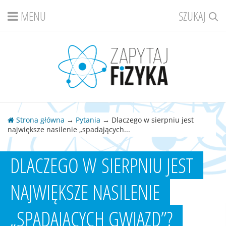
MENU
SZUKAJ
Strona główna
→
Pytania
→ Dlaczego w sierpniu jest
największe nasilenie „spadających...
DLACZEGO W SIERPNIU JEST
NAJWIĘKSZE NASILENIE
„SPADAJĄCYCH GWIAZD”?