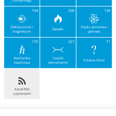
codziennego
194
208
138
Elektryczność i
Fizyka atomowa i
Światło
magnetyzm
jądrowa
179
227
71
Mechanika
Cząstki
Pytania różne
kwantowa
elementarne
Kanał RSS
z pytaniami