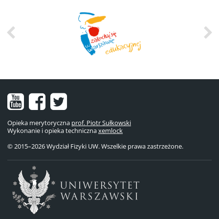
Nasz
Nasz
Nasze
kanał
fanpage
konto
Opieka merytoryczna
prof. Piotr Sułkowski
Wykonanie i opieka techniczna
na
na
na
xemlock
© 2015–2026 Wydział Fizyki UW. Wszelkie prawa zastrzeżone.
YouTube
Facebooku
Twitterze