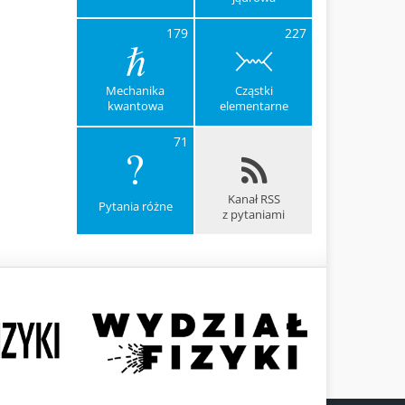
179
227
Mechanika
Cząstki
kwantowa
elementarne
71
Kanał RSS
Pytania różne
z pytaniami