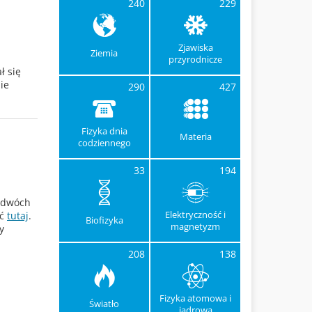
240
229
Zjawiska
Ziemia
przyrodnicze
ł się
ie
290
427
Fizyka dnia
Materia
codziennego
33
194
w dwóch
Elektryczność i
ać
tutaj
.
Biofizyka
magnetyzm
y
208
138
Fizyka atomowa i
Światło
jądrowa