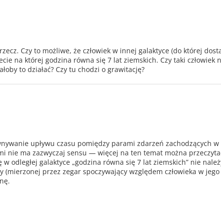
rzecz. Czy to możliwe, że człowiek w innej galaktyce (do której dosta
ie na której godzina równa się 7 lat ziemskich. Czy taki człowiek n
ałoby to działać? Czy tu chodzi o grawitację?
równywanie upływu czasu pomiędzy parami zdarzeń zachodzących 
iemi nie ma zazwyczaj sensu — więcej na ten temat można przeczyt
ę w odległej galaktyce „godzina równa się 7 lat ziemskich” nie należ
ny (mierzonej przez zegar spoczywający względem człowieka w jego
inę.