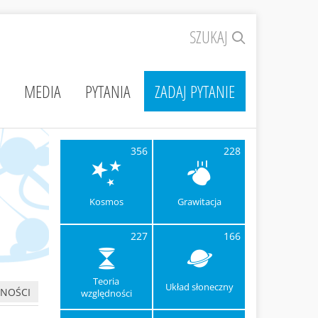
SZUKAJ
MEDIA
PYTANIA
ZADAJ PYTANIE
356
228
Kosmos
Grawitacja
227
166
Teoria
Układ słoneczny
NOŚCI
względności