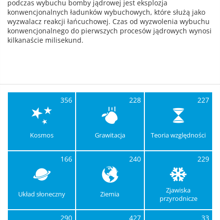
podczas wybuchu bomby jądrowej jest eksplozja
konwencjonalnych ładunków wybuchowych, które służą jako
wyzwalacz reakcji łańcuchowej. Czas od wyzwolenia wybuchu
konwencjonalnego do pierwszych procesów jądrowych wynosi
kilkanaście milisekund.
356
228
227
Kosmos
Grawitacja
Teoria względności
166
240
229
Zjawiska
Układ słoneczny
Ziemia
przyrodnicze
290
427
33