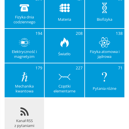
Fizyka dnia
Materia
Biofizyka
codziennego
194
208
138
Elektryczność i
Fizyka atomowa i
Światło
magnetyzm
jądrowa
179
227
71
Mechanika
Cząstki
Pytania różne
kwantowa
elementarne
Kanał RSS
z pytaniami