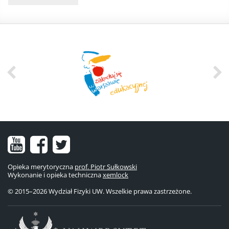
Nasz
Nasz
Nasze
kanał
fanpage
konto
Opieka merytoryczna
prof. Piotr Sułkowski
Wykonanie i opieka techniczna
na
na
na
xemlock
© 2015–2026 Wydział Fizyki UW. Wszelkie prawa zastrzeżone.
YouTube
Facebooku
Twitterze