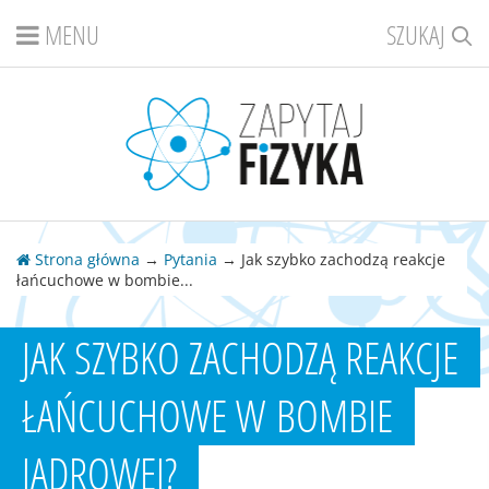
MENU
SZUKAJ
Strona główna
→
Pytania
→ Jak szybko zachodzą reakcje
łańcuchowe w bombie...
JAK SZYBKO ZACHODZĄ REAKCJE
ŁAŃCUCHOWE W BOMBIE
JĄDROWEJ?