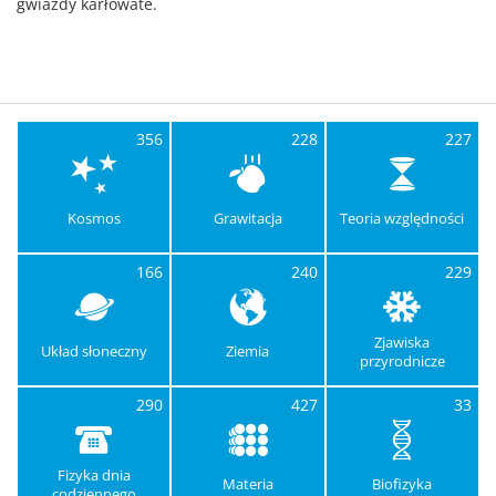
gwiazdy karłowate.
356
228
227
Kosmos
Grawitacja
Teoria względności
166
240
229
Zjawiska
Układ słoneczny
Ziemia
przyrodnicze
290
427
33
Fizyka dnia
Materia
Biofizyka
codziennego