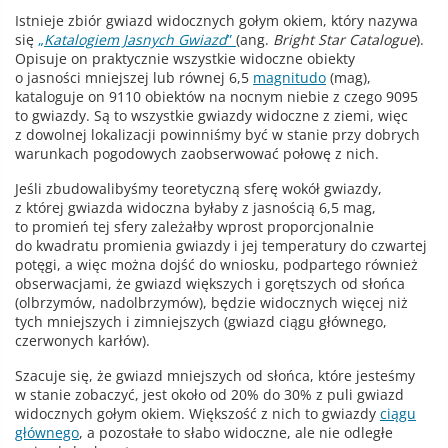
Istnieje zbiór gwiazd widocznych gołym okiem, który nazywa
się
„
Katalogiem Jasnych Gwiazd
”
(ang.
Bright Star Catalogue
).
Opisuje on praktycznie wszystkie widoczne obiekty
o jasności mniejszej lub równej 6,5
magnitudo
(mag),
kataloguje on 9110 obiektów na nocnym niebie z czego 9095
to gwiazdy. Są to wszystkie gwiazdy widoczne z ziemi, więc
z dowolnej lokalizacji powinniśmy być w stanie przy dobrych
warunkach pogodowych zaobserwować połowę z nich.
Jeśli zbudowalibyśmy teoretyczną sferę wokół gwiazdy,
z której gwiazda widoczna byłaby z jasnością 6,5 mag,
to promień tej sfery zależałby wprost proporcjonalnie
do kwadratu promienia gwiazdy i jej temperatury do czwartej
potęgi, a więc można dojść do wniosku, podpartego również
obserwacjami, że gwiazd większych i gorętszych od słońca
(olbrzymów, nadolbrzymów), będzie widocznych więcej niż
tych mniejszych i zimniejszych (gwiazd ciągu głównego,
czerwonych karłów).
Szacuje się, że gwiazd mniejszych od słońca, które jesteśmy
w stanie zobaczyć, jest około od 20% do 30% z puli gwiazd
widocznych gołym okiem. Większość z nich to gwiazdy
ciągu
głównego
, a pozostałe to słabo widoczne, ale nie odległe