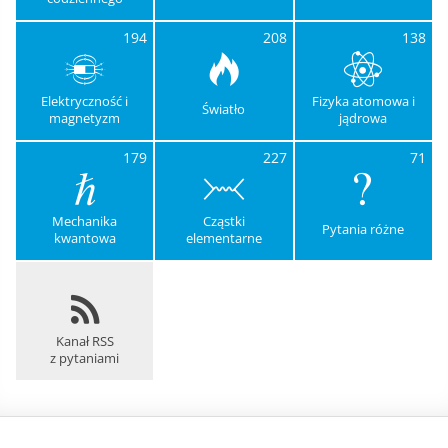
194
208
138
Elektryczność i
Fizyka atomowa i
Światło
magnetyzm
jądrowa
179
227
71
Mechanika
Cząstki
Pytania różne
kwantowa
elementarne
Kanał RSS
z pytaniami