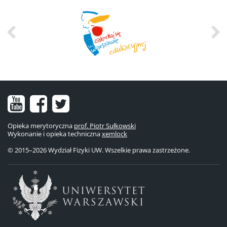
Nasz
Nasz
Nasze
kanał
fanpage
konto
Opieka merytoryczna
prof. Piotr Sułkowski
Wykonanie i opieka techniczna
na
na
na
xemlock
© 2015–2026 Wydział Fizyki UW. Wszelkie prawa zastrzeżone.
YouTube
Facebooku
Twitterze