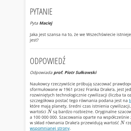
PYTANIE
Pyta
Maciej
Jaka jest szansa na to, że we Wszechświecie istniej
jest?
ODPOWIEDŹ
Odpowiada
prof. Piotr Sułkowski
Naukowcy rzeczywiście próbują szacować prawdopo
sformułowane w 1961 przez Franka Drake’a, jest jedną
rozwiniętych technologicznie cywilizacji (liczba ta 
szczegółowa postać tego równania podana jest na
t
które mają planety, średni czas istnienia cywilizac
wartości
są bardzo rozbieżne. Oryginalne szaco
N
a 100 000 000. Szacowania oparte na współcześni
w skład równania Drake’a przewidują wartość
rz
N
wspomnianej strony
.