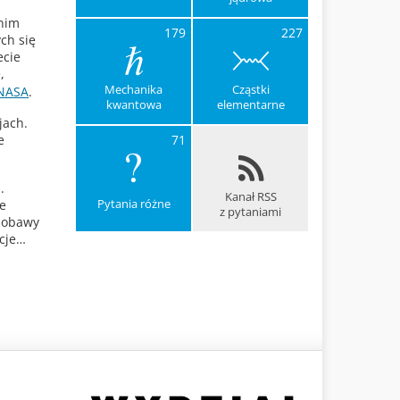
tnim
179
227
ch się
ecie
,
Mechanika
Cząstki
 NASA
.
kwantowa
elementarne
jach.
71
e
.
Kanał RSS
Pytania różne
ie
z pytaniami
e obawy
ncje…