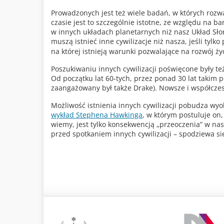
Prowadzonych jest też wiele badań, w których rozw
czasie jest to szczególnie istotne, ze względu na b
w innych układach planetarnych niż nasz Układ Sł
muszą istnieć inne cywilizacje niż nasza, jeśli tyl
na której istnieją warunki pozwalające na rozwój życ
Poszukiwaniu innych cywilizacji poświęcone były t
Od początku lat 60-tych, przez ponad 30 lat taki
zaangażowany był także Drake). Nowsze i współcz
Możliwość istnienia innych cywilizacji pobudza wy
wykład Stephena Hawkinga
, w którym postuluje on, 
wiemy, jest tylko konsekwencją „przeoczenia” w n
przed spotkaniem innych cywilizacji – spodziewa si