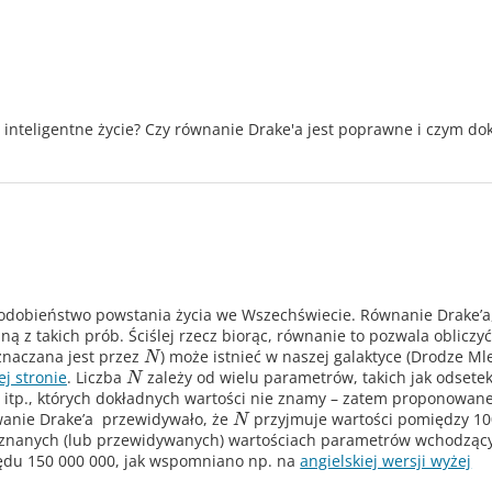
e inteligentne życie? Czy równanie Drake'a jest poprawne i czym do
dobieństwo powstania życia we Wszechświecie. Równanie Drake’a
 z takich prób. Ściślej rzecz biorąc, równanie to pozwala obliczyć,
oznaczana jest przez
) może istnieć w naszej galaktyce (Drodze Mle
N
ej stronie
. Liczba
zależy od wielu parametrów, takich jak odsete
N
ji, itp., których dokładnych wartości nie znamy – zatem proponowan
wanie Drake’a przewidywało, że
przyjmuje wartości pomiędzy 1
N
e znanych (lub przewidywanych) wartościach parametrów wchodząc
ędu 150 000 000, jak wspomniano np. na
angielskiej wersji wyżej