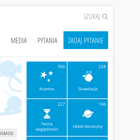
SZUKAJ
MEDIA
PYTANIA
ZADAJ PYTANIE
356
228
Kosmos
Grawitacja
227
166
Teoria
Układ słoneczny
względności
OSMOS