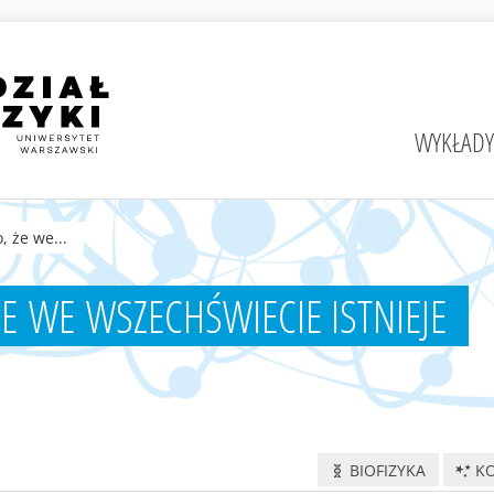
WYKŁADY
, że we...
 ŻE WE WSZECHŚWIECIE ISTNIEJE
BIOFIZYKA
K