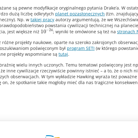
ażane są pewne modyfikacje oryginalnego pytania Drake’a. W osta
ardzo dużą liczbę odkrytych
planet pozasłonecznych
(tzn. znajdujący
oneczny). Np. w
takiej pracy
autorzy argumentują, że we Wszechświ
ko prawdopodobieństwo powstania cywilizacji technicznej na planecie
−
24
10
ia, jest większe niż
; wyniki te omówione są też na
stronach
eż różne projekty naukowe, oparte na szeroko zakrojonych obserwac
m poszukiwaniom poświęconym był
program SETI
(w którego powstani
esne projekty wspomniane są
tutaj
.
obraźnię wielu innych uczonych. Temu tematowi poświęcony jest np
że inne cywilizacje rzeczywiście powinny istnieć – a to, że o nich n
aszych obserwacjach. W tym wykładzie Hawking wyraża też poważn
ę on, że spotkanie takie mogłoby mieć dla nas tragiczne konsekwe