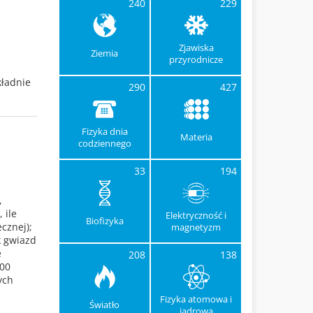
240
229
Zjawiska
Ziemia
przyrodnicze
kładnie
290
427
Fizyka dnia
Materia
codziennego
33
194
,
 ile
Elektryczność i
Biofizyka
cznej);
magnetyzm
k gwiazd
e
208
138
000
ych
Fizyka atomowa i
Światło
jądrowa