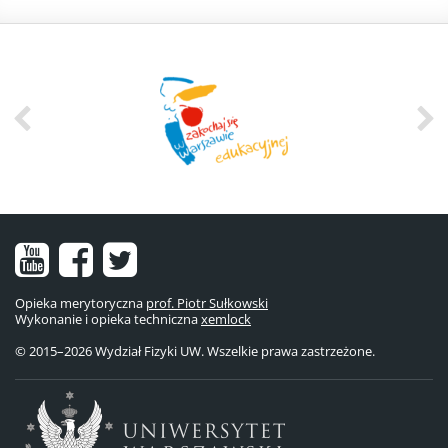
Nasz
Nasz
Nasze
kanał
fanpage
konto
Opieka merytoryczna
prof. Piotr Sułkowski
Wykonanie i opieka techniczna
na
na
na
xemlock
© 2015–2026 Wydział Fizyki UW. Wszelkie prawa zastrzeżone.
YouTube
Facebooku
Twitterze