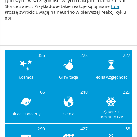
jądrowych, w szczególności w tych reakcjach, dzięki którym
Słońce świeci. Przykładowe takie reakcje są opisane
tutaj
.
Proszę zwrócić uwagę na neutrino w pierwszej reakcji cyklu
ppI.
356
228
227
Kosmos
Grawitacja
Teoria względności
166
240
229
Zjawiska
Układ słoneczny
Ziemia
przyrodnicze
290
427
33