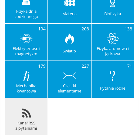
Fizyka dnia
Materia
Biofizyka
codziennego
194
208
138
Elektryczność i
Fizyka atomowa i
Światło
magnetyzm
jądrowa
179
227
71
Mechanika
Cząstki
Pytania różne
kwantowa
elementarne
Kanał RSS
z pytaniami