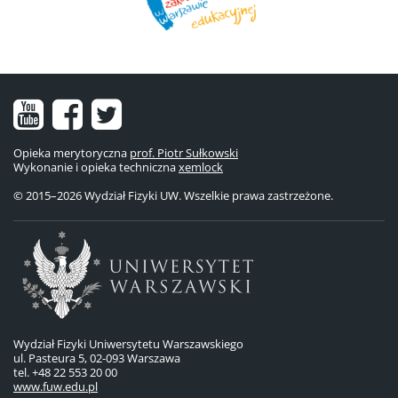
Nasz
Nasz
Nasze
kanał
fanpage
konto
Opieka merytoryczna
prof. Piotr Sułkowski
Wykonanie i opieka techniczna
na
na
na
xemlock
© 2015–2026 Wydział Fizyki UW. Wszelkie prawa zastrzeżone.
YouTube
Facebooku
Twitterze
Wydział Fizyki Uniwersytetu Warszawskiego
ul. Pasteura 5, 02-093 Warszawa
tel. +48 22 553 20 00
www.fuw.edu.pl