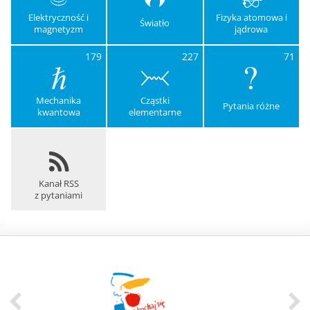
Elektryczność i
Fizyka atomowa i
Światło
magnetyzm
jądrowa
179
227
71
Mechanika
Cząstki
Pytania różne
kwantowa
elementarne
Kanał RSS
z pytaniami