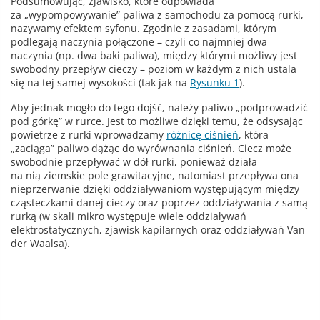
Podsumowując, zjawisko, które odpowiada
za „wypompowywanie” paliwa z samochodu za pomocą rurki,
nazywamy efektem syfonu. Zgodnie z zasadami, którym
podlegają naczynia połączone – czyli co najmniej dwa
naczynia (np. dwa baki paliwa), między którymi możliwy jest
swobodny przepływ cieczy – poziom w każdym z nich ustala
się na tej samej wysokości (tak jak na
Rysunku 1
).
Aby jednak mogło do tego dojść, należy paliwo „podprowadzić
pod górkę” w rurce. Jest to możliwe dzięki temu, że odsysając
powietrze z rurki wprowadzamy
różnicę ciśnień
, która
„zaciąga” paliwo dążąc do wyrównania ciśnień. Ciecz może
swobodnie przepływać w dół rurki, ponieważ działa
na nią ziemskie pole grawitacyjne, natomiast przepływa ona
nieprzerwanie dzięki oddziaływaniom występującym między
cząsteczkami danej cieczy oraz poprzez oddziaływania z samą
rurką (w skali mikro występuje wiele oddziaływań
elektrostatycznych, zjawisk kapilarnych oraz oddziaływań Van
der Waalsa).