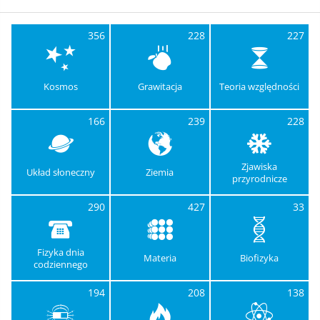
356
228
227
Kosmos
Grawitacja
Teoria względności
166
239
228
Zjawiska
Układ słoneczny
Ziemia
przyrodnicze
290
427
33
Fizyka dnia
Materia
Biofizyka
codziennego
194
208
138