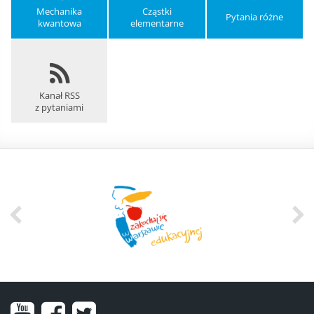
Mechanika
Cząstki
Pytania różne
kwantowa
elementarne
Kanał RSS
z pytaniami
Nasz
Nasz
Nasze