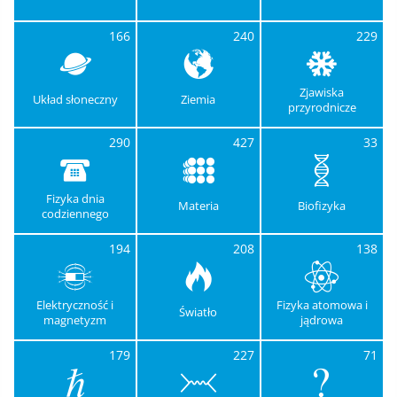
166
240
229
Zjawiska
Układ słoneczny
Ziemia
przyrodnicze
290
427
33
Fizyka dnia
Materia
Biofizyka
codziennego
194
208
138
Elektryczność i
Fizyka atomowa i
Światło
magnetyzm
jądrowa
179
227
71