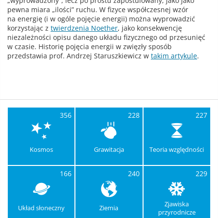
„wyprowadzony”, lecz po prostu zapostulowany, jako jako
pewna miara „ilości” ruchu. W fizyce współczesnej wzór
na energię (i w ogóle pojęcie energii) można wyprowadzić
korzystając z
twierdzenia Noether
, jako konsekwencję
niezależności opisu danego układu fizycznego od przesunięć
w czasie. Historię pojęcia energii w zwięzły sposób
przedstawia prof. Andrzej Staruszkiewicz w
takim artykule
.
356
228
227
Kosmos
Grawitacja
Teoria względności
166
240
229
Zjawiska
Układ słoneczny
Ziemia
przyrodnicze