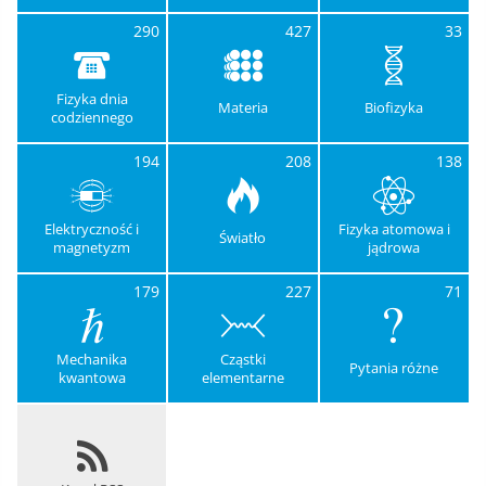
290
427
33
Fizyka dnia
Materia
Biofizyka
codziennego
194
208
138
Elektryczność i
Fizyka atomowa i
Światło
magnetyzm
jądrowa
179
227
71
Mechanika
Cząstki
Pytania różne
kwantowa
elementarne