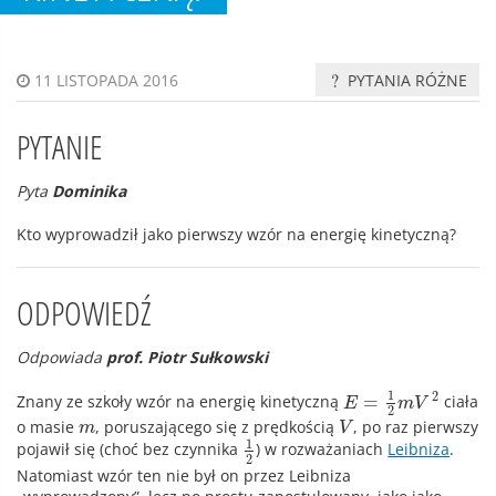
PYTANIA RÓŻNE
11 LISTOPADA 2016
PYTANIE
Pyta
Dominika
Kto wyprowadził jako pierwszy wzór na energię kinetyczną?
ODPOWIEDŹ
Odpowiada
prof. Piotr Sułkowski
1
2
=
Znany ze szkoły wzór na energię kinetyczną
ciała
E
m
V
2
o masie
, poruszającego się z prędkością
, po raz pierwszy
m
V
1
pojawił się (choć bez czynnika
) w rozważaniach
Leibniza
.
2
Natomiast wzór ten nie był on przez Leibniza