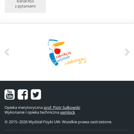
Kanał RSS
z pytaniami
Nasz
Nasz
Nasze
kanał
fanpage
konto
Opieka merytoryczna
prof. Piotr Sułkowski
Wykonanie i opieka techniczna
na
na
na
xemlock
© 2015–2026 Wydział Fizyki UW. Wszelkie prawa zastrzeżone.
YouTube
Facebooku
Twitterze