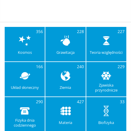
356
228
227
Kosmos
Grawitacja
Teoria względności
166
240
229
Zjawiska
Układ słoneczny
Ziemia
przyrodnicze
290
427
33
Fizyka dnia
Materia
Biofizyka
codziennego