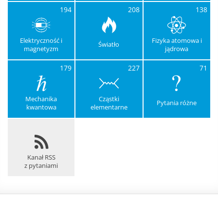
194
208
138
Elektryczność i
Fizyka atomowa i
Światło
magnetyzm
jądrowa
179
227
71
Mechanika
Cząstki
Pytania różne
kwantowa
elementarne
Kanał RSS
z pytaniami