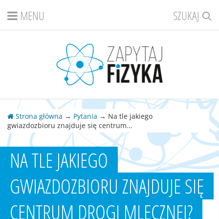
MENU
SZUKAJ
Strona główna
→
Pytania
→ Na tle jakiego
gwiazdozbioru znajduje się centrum...
NA TLE JAKIEGO
GWIAZDOZBIORU ZNAJDUJE SIĘ
CENTRUM DROGI MLECZNEJ?