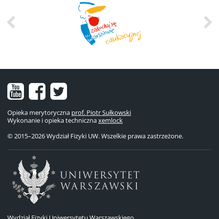
Nasz
Nasz
Nasze
kanał
fanpage
konto
Opieka merytoryczna
prof. Piotr Sułkowski
Wykonanie i opieka techniczna
na
na
na
xemlock
© 2015–2026 Wydział Fizyki UW. Wszelkie prawa zastrzeżone.
YouTube
Facebooku
Twitterze
Wydział Fizyki Uniwersytetu Warszawskiego