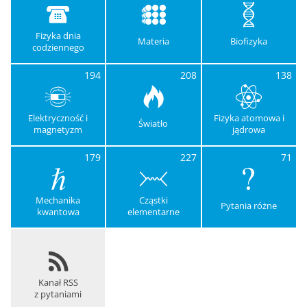
Fizyka dnia
Materia
Biofizyka
codziennego
194
208
138
Elektryczność i
Fizyka atomowa i
Światło
magnetyzm
jądrowa
179
227
71
Mechanika
Cząstki
Pytania różne
kwantowa
elementarne
Kanał RSS
z pytaniami