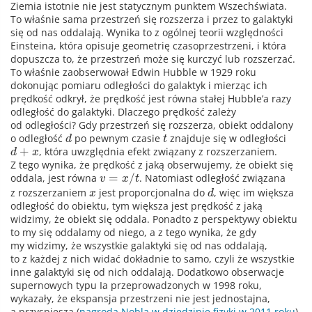
Ziemia istotnie nie jest statycznym punktem Wszechświata.
To właśnie sama przestrzeń się rozszerza i przez to galaktyki
się od nas oddalają. Wynika to z ogólnej teorii względności
Einsteina, która opisuje geometrię czasoprzestrzeni, i która
dopuszcza to, że przestrzeń może się kurczyć lub rozszerzać.
To właśnie zaobserwował Edwin Hubble w 1929 roku
dokonując pomiaru odległości do galaktyk i mierząc ich
prędkość odkrył, że prędkość jest równa stałej Hubble’a razy
odległość do galaktyki. Dlaczego prędkość zależy
od odległości? Gdy przestrzeń się rozszerza, obiekt oddalony
o odległość
po pewnym czasie
znajduje się w odległości
d
t
+
, która uwzględnia efekt związany z rozszerzaniem.
d
x
Z tego wynika, że prędkość z jaką obserwujemy, że obiekt się
=
/
oddala, jest równa
. Natomiast odległość związana
v
x
t
z rozszerzaniem
jest proporcjonalna do
, więc im większa
x
d
odległość do obiektu, tym większa jest prędkość z jaką
widzimy, że obiekt się oddala. Ponadto z perspektywy obiektu
to my się oddalamy od niego, a z tego wynika, że gdy
my widzimy, że wszystkie galaktyki się od nas oddalają,
to z każdej z nich widać dokładnie to samo, czyli że wszystkie
inne galaktyki się od nich oddalają. Dodatkowo obserwacje
supernowych typu Ia przeprowadzonych w 1998 roku,
wykazały, że ekspansja przestrzeni nie jest jednostajna,
a przyspiesza (
nagroda Nobla w dziedzinie fizyki w 2011 roku
).