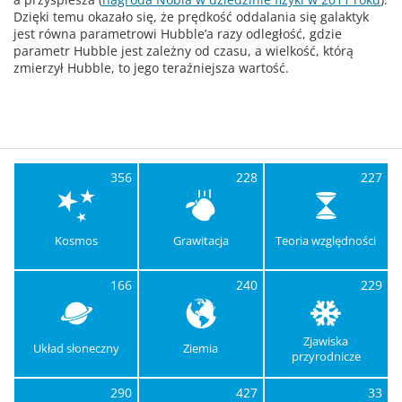
Dzięki temu okazało się, że prędkość oddalania się galaktyk
jest równa parametrowi Hubble’a razy odległość, gdzie
parametr Hubble jest zależny od czasu, a wielkość, którą
zmierzył Hubble, to jego teraźniejsza wartość.
356
228
227
Kosmos
Grawitacja
Teoria względności
166
240
229
Zjawiska
Układ słoneczny
Ziemia
przyrodnicze
290
427
33