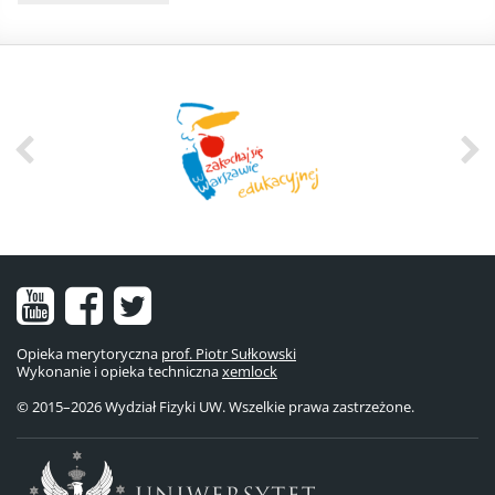
Nasz
Nasz
Nasze
kanał
fanpage
konto
Opieka merytoryczna
prof. Piotr Sułkowski
Wykonanie i opieka techniczna
na
na
na
xemlock
© 2015–2026 Wydział Fizyki UW. Wszelkie prawa zastrzeżone.
YouTube
Facebooku
Twitterze