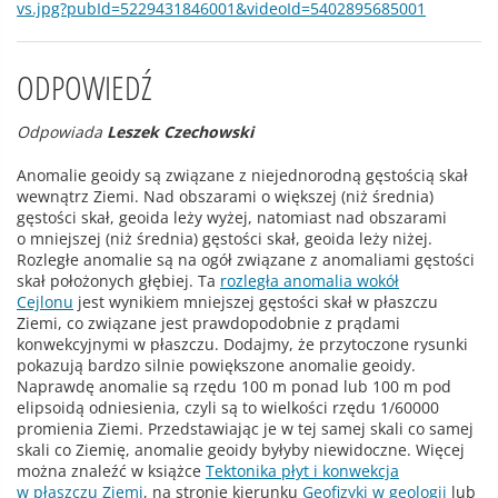
vs.jpg?pubId=5229431846001&videoId=5402895685001
ODPOWIEDŹ
Odpowiada
Leszek Czechowski
Anomalie geoidy są związane z niejednorodną gęstością skał
wewnątrz Ziemi. Nad obszarami o większej (niż średnia)
gęstości skał, geoida leży wyżej, natomiast nad obszarami
o mniejszej (niż średnia) gęstości skał, geoida leży niżej.
Rozległe anomalie są na ogół związane z anomaliami gęstości
skał położonych głębiej. Ta
rozległa anomalia wokół
Cejlonu
jest wynikiem mniejszej gęstości skał w płaszczu
Ziemi, co związane jest prawdopodobnie z prądami
konwekcyjnymi w płaszczu. Dodajmy, że przytoczone rysunki
pokazują bardzo silnie powiększone anomalie geoidy.
Naprawdę anomalie są rzędu 100 m ponad lub 100 m pod
elipsoidą odniesienia, czyli są to wielkości rzędu 1/60000
promienia Ziemi. Przedstawiając je w tej samej skali co samej
skali co Ziemię, anomalie geoidy byłyby niewidoczne. Więcej
można znaleźć w książce
Tektonika płyt i konwekcja
w płaszczu Ziemi
, na stronie kierunku
Geofizyki w geologii
lub