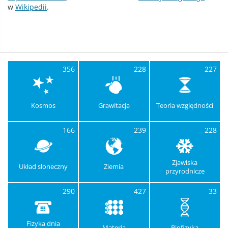
w
Wikipedii
.
356
228
227
Kosmos
Grawitacja
Teoria względności
166
239
228
Zjawiska
Układ słoneczny
Ziemia
przyrodnicze
290
427
33
Fizyka dnia
Materia
Biofizyka