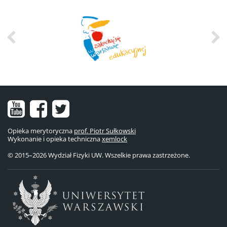
Nasz
Nasz
Nasze
kanał
fanpage
konto
Opieka merytoryczna
prof. Piotr Sułkowski
Wykonanie i opieka techniczna
na
na
na
xemlock
© 2015–2026 Wydział Fizyki UW. Wszelkie prawa zastrzeżone.
YouTube
Facebooku
Twitterze