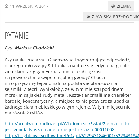
ZIEMIA
11 WRZEŚNIA 2017
ZJAWISKA PRZYRODNI
PYTANIE
Pyta
Mariusz Chodzicki
Czy nauka znalazła już sensowną i wyczerpującą odpowiedź,
dlaczego koło wyspy Sri Lanka znajduje się jedyna na globie
ziemskim tak gigantyczna anomalia sił ciężkości
na powierzchni ekwipotencjalnej geoidy? Chodzi
mi o przyczynę tej anomali na podstawie obrazowania
sejsmiki. Z teorii wynikałoby, że w tym miejscu pod dnem
morskim są jakieś rudy metali. Kształt anomalii ma charakter
bardziej koncentryczny, a miejsce to nie potwierdza upadku
żadnego ciała niebieskiego w tym rejonie. W tym miejscu nie
ma również ryftów.
http://archiwum.radiozet.pl/Wiadomosci/Swiat/Ziemia-co-to-
jest-geoida-Nasza-planeta-nie-jest-okragla-00011008
http://brightcove.vo.llnwd.net/e1/pd/5229431846001/5229431