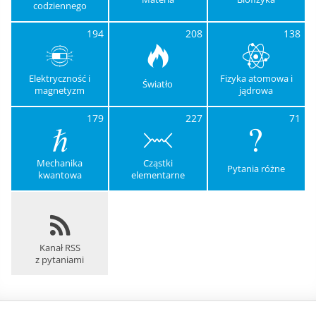
codziennego
194
208
138
Elektryczność i
Fizyka atomowa i
Światło
magnetyzm
jądrowa
179
227
71
Mechanika
Cząstki
Pytania różne
kwantowa
elementarne
Kanał RSS
z pytaniami