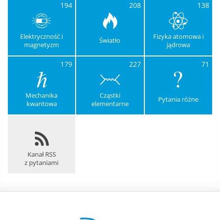
194
208
138
Elektryczność i
Fizyka atomowa i
Światło
magnetyzm
jądrowa
179
227
71
Mechanika
Cząstki
Pytania różne
kwantowa
elementarne
Kanał RSS
z pytaniami