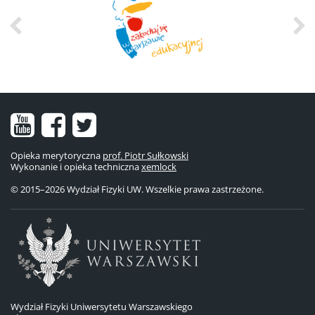
Nasz
Nasz
Nasze
kanał
fanpage
konto
Opieka merytoryczna
prof. Piotr Sułkowski
Wykonanie i opieka techniczna
na
na
na
xemlock
© 2015–2026 Wydział Fizyki UW. Wszelkie prawa zastrzeżone.
YouTube
Facebooku
Twitterze
Wydział Fizyki Uniwersytetu Warszawskiego