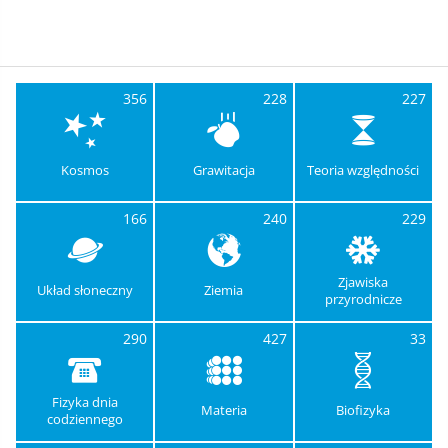
356
228
227
Kosmos
Grawitacja
Teoria względności
166
240
229
Zjawiska
Układ słoneczny
Ziemia
przyrodnicze
290
427
33
Fizyka dnia
Materia
Biofizyka
codziennego