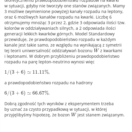
teoretycznemu prawdopodobieństwu rozpadów na kwarki
w sytuacji, gdyby nie tworzyły one stanów związanych. Mamy
3 możliwe (wymienione powyżej) kanały rozpadu na leptony,
oraz 6 możliwych kanałów rozpadu na kwarki. Liczbę 6
otrzymujemy mnożąc 3 przez 2, gdzie 3 odpowiada ilości tzw.
kolorów w oddziaływaniach silnych, a 2 odpowiada ilości
generacji lekkich kwarków górnych. Model Standardowy
przewiduje, że prawdopodobieństwo rozpadu w każdym
kanale jest takie samo, ze względu na wynikającą z symetrii
tej teorii uniwersalność oddziaływań bozonu
z kwarkami
W
i leptonami. W dobrym przybliżeniu prawdopodobieństwo
rozpadu na parę lepton-neutrino wynosi więc
1
/
(
3
+
6
)
≃
11.11
%
,
a prawdopodobieństwo rozpadu na hadrony
6
/
(
3
+
6
)
≃
66.67
%
.
Dobrą zgodność tych wyników z eksperymentem trzeba
by uznać za czysto przypadkową w sytuacji, w której
przyjęlibyśmy hipotezę, że bozon
jest stanem związanym.
W