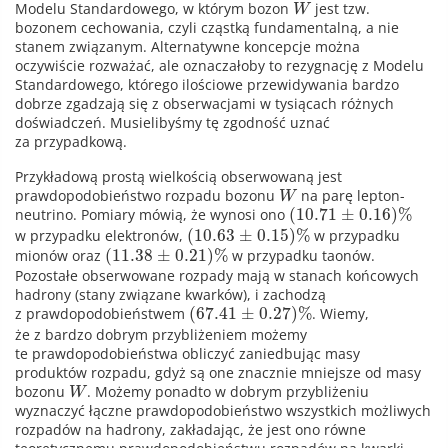
Modelu Standardowego, w którym bozon
jest tzw.
W
bozonem cechowania, czyli cząstką fundamentalną, a nie
stanem związanym. Alternatywne koncepcje można
oczywiście rozważać, ale oznaczałoby to rezygnację z Modelu
Standardowego, którego ilościowe przewidywania bardzo
dobrze zgadzają się z obserwacjami w tysiącach różnych
doświadczeń. Musielibyśmy tę zgodność uznać
za przypadkową.
Przykładową prostą wielkością obserwowaną jest
prawdopodobieństwo rozpadu bozonu
na parę lepton-
W
(
10.71
±
0.16
)
%
neutrino. Pomiary mówią, że wynosi ono
(
10.63
±
0.15
)
%
w przypadku elektronów,
w przypadku
(
11.38
±
0.21
)
%
mionów oraz
w przypadku taonów.
Pozostałe obserwowane rozpady mają w stanach końcowych
hadrony (stany związane kwarków), i zachodzą
(
67.41
±
0.27
)
%
z prawdopodobieństwem
. Wiemy,
że z bardzo dobrym przybliżeniem możemy
te prawdopodobieństwa obliczyć zaniedbując masy
produktów rozpadu, gdyż są one znacznie mniejsze od masy
bozonu
. Możemy ponadto w dobrym przybliżeniu
W
wyznaczyć łączne prawdopodobieństwo wszystkich możliwych
rozpadów na hadrony, zakładając, że jest ono równe