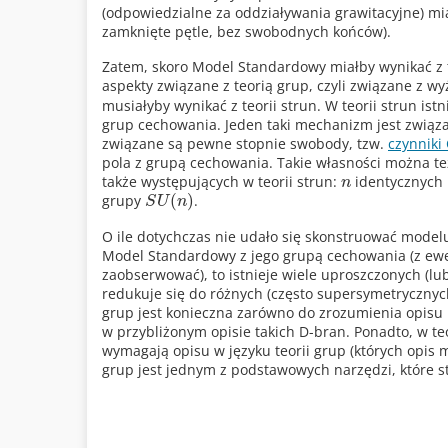
(odpowiedzialne za oddziaływania grawitacyjne) m
zamknięte pętle, bez swobodnych końców).
Zatem, skoro Model Standardowy miałby wynikać z te
aspekty związane z teorią grup, czyli związane z
musiałyby wynikać z teorii strun. W teorii strun i
grup cechowania. Jeden taki mechanizm jest związ
związane są pewne stopnie swobody, tzw.
czynniki
pola z grupą cechowania. Takie własności można te
także występujących w teorii strun:
identycznych 
n
(
)
grupy
.
S
U
n
O ile dotychczas nie udało się skonstruować model
Model Standardowy z jego grupą cechowania (z ewe
zaobserwować), to istnieje wiele uproszczonych (lub
redukuje się do różnych (często supersymetryczny
grup jest konieczna zarówno do zrozumienia opisu k
w przybliżonym opisie takich D-bran. Ponadto, w teo
wymagają opisu w języku teorii grup (których opis
grup jest jednym z podstawowych narzędzi, które sto