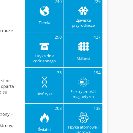
240
229
Zjawiska
Ziemia
przyrodnicze
 i może
290
427
Fizyka dnia
Materia
codziennego
33
194
silne –
 oparta
Elektryczność i
pisu
Biofizyka
magnetyzm
208
138
trony –
ktrony,
Fizyka atomowa i
Światło
jądrowa