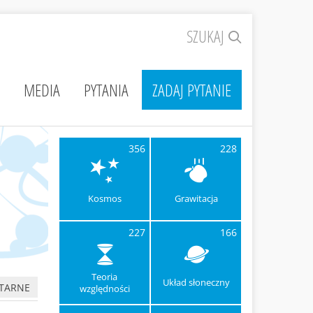
SZUKAJ
MEDIA
PYTANIA
ZADAJ PYTANIE
356
228
Kosmos
Grawitacja
227
166
Teoria
Układ słoneczny
TARNE
względności