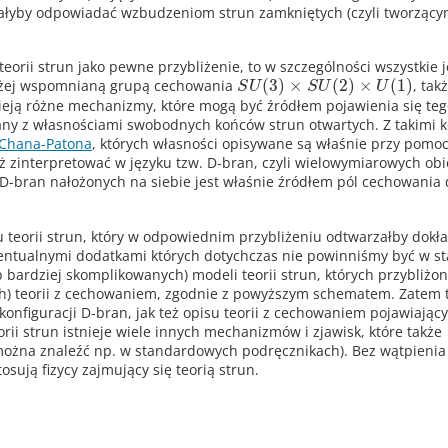
iałyby odpowiadać wzbudzeniom strun zamkniętych (czyli tworząc
orii strun jako pewne przybliżenie, to w szczególności wszystkie 
(
3
)
×
(
2
)
×
(
1
)
 wyżej wspomnianą grupą cechowania
, tak
S
U
S
U
U
stnieją różne mechanizmy, które mogą być źródłem pojawienia się te
any z własnościami swobodnych końców strun otwartych. Z takimi 
 Chana-Patona
, których własności opisywane są właśnie przy pomocy
ż zinterpretować w języku tzw. D-bran, czyli wielowymiarowych ob
D-bran nałożonych na siebie jest właśnie źródłem pól cechowania 
u teorii strun, który w odpowiednim przybliżeniu odtwarzałby dokł
ntualnymi dodatkami których dotychczas nie powinniśmy być w st
 bardziej skomplikowanych) modeli teorii strun, których przybliżon
ch) teorii z cechowaniem, zgodnie z powyższym schematem. Zatem 
onfiguracji D-bran, jak też opisu teorii z cechowaniem pojawiający
rii strun istnieje wiele innych mechanizmów i zjawisk, które także
 można znaleźć np. w standardowych podręcznikach). Bez wątpienia 
sują fizycy zajmujący się teorią strun.