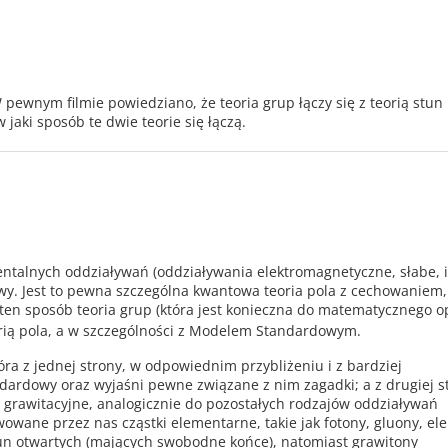
W pewnym filmie powiedziano, że teoria grup łączy się z teorią stun
aki sposób te dwie teorie się łączą.
ntalnych oddziaływań (oddziaływania elektromagnetyczne, słabe, i 
owy. Jest to pewna szczególna kwantowa teoria pola z cechowaniem,
 ten sposób teoria grup (która jest konieczna do matematycznego o
orią pola, a w szczególności z Modelem Standardowym.
tóra z jednej strony, w odpowiednim przybliżeniu i z bardziej
ardowy oraz wyjaśni pewne związane z nim zagadki; a z drugiej s
 grawitacyjne, analogicznie do pozostałych rodzajów oddziaływań
wane przez nas cząstki elementarne, takie jak fotony, gluony, ele
un otwartych (mających swobodne końce), natomiast grawitony