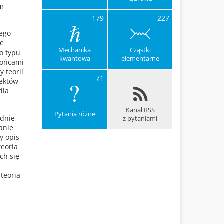
ym
179
227
jego
że
Mechanika
Cząstki
go typu
kwantowa
elementarne
końcami
 teorii
71
iektów
dla
Kanał RSS
Pytania różne
adnie
z pytaniami
anie
y opis
teoria
ch się
teoria