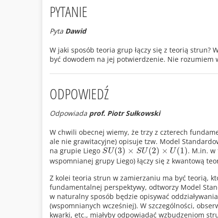
PYTANIE
Pyta
Dawid
W jaki sposób teoria grup łączy się z teorią strun? 
być dowodem na jej potwierdzenie. Nie rozumiem w j
ODPOWIEDŹ
Odpowiada
prof. Piotr Sułkowski
W chwili obecnej wiemy, że trzy z czterech fundame
ale nie grawitacyjne) opisuje tzw. Model Standard
(
3
)
×
(
2
)
×
(
1
)
na grupie Liego
. M.in. w
S
U
S
U
U
wspomnianej grupy Liego) łączy się z kwantową te
Z kolei teoria strun w zamierzaniu ma być teorią, k
fundamentalnej perspektywy, odtworzy Model Stand
w naturalny sposób będzie opisywać oddziaływania
(wspomnianych wcześniej). W szczególności, obserwo
kwarki, etc., miałyby odpowiadać wzbudzeniom str