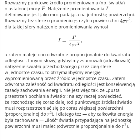
Rozważmy punktowe źródło promieniowania (np. światła)
o ustalonej mocy
. Natężenie promieniowania
P
I
definiowane jest jako moc padająca na jednostkę powierzchni.
2
4
Rozważmy też sferę o promieniu
, czyli o powierzchni
;
r
π
r
dla takiej sfery natężenie promieniowania wynosi
P
=
,
I
2
4
π
r
a zatem maleje ono odwrotnie proporcjonalnie do kwadratu
odległości. Innymi słowy, gdybyśmy zsumowali (odcałkowali)
natężenie światła przechodzącego przez całą sferę
w jednostce czasu, to otrzymalibyśmy energię
wypromieniowaną przez źródło w jednostce czasu. Zatem
odwrotna zależność od kwadratu odległości jest konsekwencją
zasady zachowania energii. Nie jest więc tak, że „pusta
przestrzeń pochłania światło”; należy raczej powiedzieć,
że rozchodząc się coraz dalej (od punktowego źródła) światło
musi rozprzestrzeniać się po coraz większej powierzchni
2
(proporcjonalnej do
), i dlatego też — aby całkowita energia
r
była zachowana — „ilość” światła przypadająca na jednostkę
2
powierzchni musi maleć (odwrotnie proporcjonalnie do
).
r