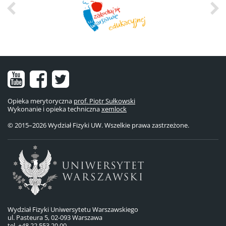
Nasz
Nasz
Nasze
kanał
fanpage
konto
Opieka merytoryczna
prof. Piotr Sułkowski
Wykonanie i opieka techniczna
na
na
na
xemlock
© 2015–2026 Wydział Fizyki UW. Wszelkie prawa zastrzeżone.
YouTube
Facebooku
Twitterze
Wydział Fizyki Uniwersytetu Warszawskiego
ul. Pasteura 5, 02-093 Warszawa
tel. +48 22 553 20 00