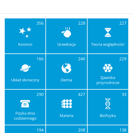
356
228
227
Kosmos
Grawitacja
Teoria względności
166
240
229
Zjawiska
Układ słoneczny
Ziemia
przyrodnicze
290
427
33
Fizyka dnia
Materia
Biofizyka
codziennego
194
208
138