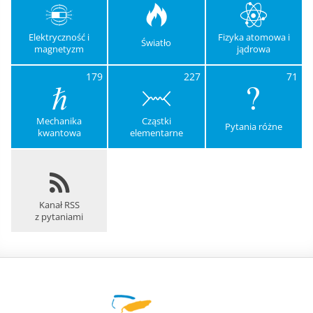
Elektryczność i
Fizyka atomowa i
Światło
magnetyzm
jądrowa
179
227
71
Mechanika
Cząstki
Pytania różne
kwantowa
elementarne
Kanał RSS
z pytaniami