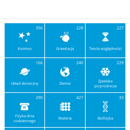
356
228
227
Kosmos
Grawitacja
Teoria względności
166
240
229
Zjawiska
Układ słoneczny
Ziemia
przyrodnicze
290
427
33
Fizyka dnia
Materia
Biofizyka
codziennego