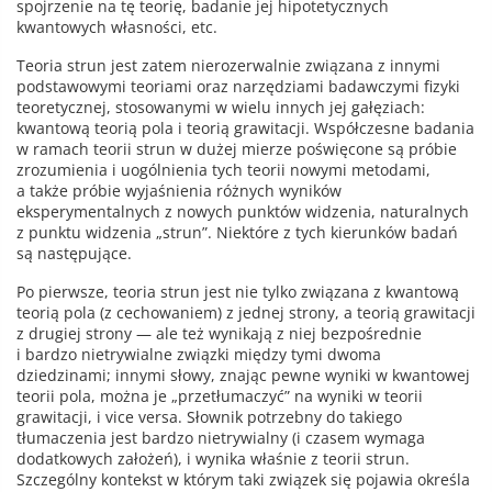
spojrzenie na tę teorię, badanie jej hipotetycznych
kwantowych własności, etc.
Teoria strun jest zatem nierozerwalnie związana z innymi
podstawowymi teoriami oraz narzędziami badawczymi fizyki
teoretycznej, stosowanymi w wielu innych jej gałęziach:
kwantową teorią pola i teorią grawitacji. Współczesne badania
w ramach teorii strun w dużej mierze poświęcone są próbie
zrozumienia i uogólnienia tych teorii nowymi metodami,
a także próbie wyjaśnienia różnych wyników
eksperymentalnych z nowych punktów widzenia, naturalnych
z punktu widzenia „strun”. Niektóre z tych kierunków badań
są następujące.
Po pierwsze, teoria strun jest nie tylko związana z kwantową
teorią pola (z cechowaniem) z jednej strony, a teorią grawitacji
z drugiej strony — ale też wynikają z niej bezpośrednie
i bardzo nietrywialne związki między tymi dwoma
dziedzinami; innymi słowy, znając pewne wyniki w kwantowej
teorii pola, można je „przetłumaczyć” na wyniki w teorii
grawitacji, i vice versa. Słownik potrzebny do takiego
tłumaczenia jest bardzo nietrywialny (i czasem wymaga
dodatkowych założeń), i wynika właśnie z teorii strun.
Szczególny kontekst w którym taki związek się pojawia określa