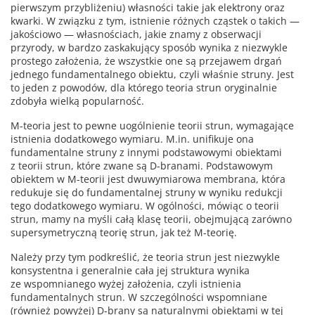
pierwszym przybliżeniu) własności takie jak elektrony oraz
kwarki. W związku z tym, istnienie różnych cząstek o takich —
jakościowo — własnościach, jakie znamy z obserwacji
przyrody, w bardzo zaskakujący sposób wynika z niezwykle
prostego założenia, że wszystkie one są przejawem drgań
jednego fundamentalnego obiektu, czyli właśnie struny. Jest
to jeden z powodów, dla którego teoria strun oryginalnie
zdobyła wielką popularność.
M-teoria jest to pewne uogólnienie teorii strun, wymagające
istnienia dodatkowego wymiaru. M.in. unifikuje ona
fundamentalne struny z innymi podstawowymi obiektami
z teorii strun, które zwane są D-branami. Podstawowym
obiektem w M-teorii jest dwuwymiarowa membrana, która
redukuje się do fundamentalnej struny w wyniku redukcji
tego dodatkowego wymiaru. W ogólności, mówiąc o teorii
strun, mamy na myśli całą klasę teorii, obejmującą zarówno
supersymetryczną teorię strun, jak też M-teorię.
Należy przy tym podkreślić, że teoria strun jest niezwykle
konsystentna i generalnie cała jej struktura wynika
ze wspomnianego wyżej założenia, czyli istnienia
fundamentalnych strun. W szczególności wspomniane
(również powyżej) D-brany są naturalnymi obiektami w tej