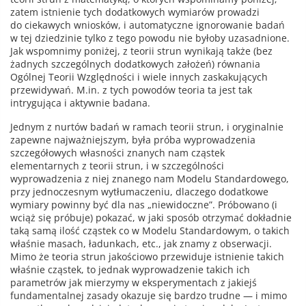
zatem istnienie tych dodatkowych wymiarów prowadzi
do ciekawych wniosków, i automatyczne ignorowanie badań
w tej dziedzinie tylko z tego powodu nie byłoby uzasadnione.
Jak wspomnimy poniżej, z teorii strun wynikają także (bez
żadnych szczególnych dodatkowych założeń) równania
Ogólnej Teorii Względności i wiele innych zaskakujących
przewidywań. M.in. z tych powodów teoria ta jest tak
intrygująca i aktywnie badana.
Jednym z nurtów badań w ramach teorii strun, i oryginalnie
zapewne najważniejszym, była próba wyprowadzenia
szczegółowych własności znanych nam cząstek
elementarnych z teorii strun, i w szczególności
wyprowadzenia z niej znanego nam Modelu Standardowego,
przy jednoczesnym wytłumaczeniu, dlaczego dodatkowe
wymiary powinny być dla nas „niewidoczne”. Próbowano (i
wciąż się próbuje) pokazać, w jaki sposób otrzymać dokładnie
taką samą ilość cząstek co w Modelu Standardowym, o takich
właśnie masach, ładunkach, etc., jak znamy z obserwacji.
Mimo że teoria strun jakościowo przewiduje istnienie takich
właśnie cząstek, to jednak wyprowadzenie takich ich
parametrów jak mierzymy w eksperymentach z jakiejś
fundamentalnej zasady okazuje się bardzo trudne — i mimo