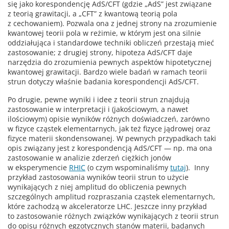
się jako korespondencję AdS/CFT (gdzie „AdS” jest związane
z teorią grawitacji, a „CFT” z kwantową teorią pola
z cechowaniem). Pozwala ona z jednej strony na zrozumienie
kwantowej teorii pola w reżimie, w którym jest ona silnie
oddziałująca i standardowe techniki obliczeń przestają mieć
zastosowanie; z drugiej strony, hipoteza AdS/CFT daje
narzędzia do zrozumienia pewnych aspektów hipotetycznej
kwantowej grawitacji. Bardzo wiele badań w ramach teorii
strun dotyczy właśnie badania korespondencji AdS/CFT.
Po drugie, pewne wyniki i idee z teorii strun znajdują
zastosowanie w interpretacji i (jakościowym, a nawet
ilościowym) opisie wyników różnych doświadczeń, zarówno
w fizyce cząstek elementarnych, jak też fizyce jądrowej oraz
fizyce materii skondensowanej. W pewnych przypadkach taki
opis związany jest z korespondencją AdS/CFT — np. ma ona
zastosowanie w analizie zderzeń ciężkich jonów
w eksperymencie
RHIC
(o czym wspominaliśmy
tutaj
). Inny
przykład zastosowania wyników teorii strun to użycie
wynikających z niej amplitud do obliczenia pewnych
szczególnych amplitud rozpraszania cząstek elementarnych,
które zachodzą w akceleratorze LHC. Jeszcze inny przykład
to zastosowanie różnych związków wynikających z teorii strun
do opisu różnych egzotycznych stanów materii, badanych