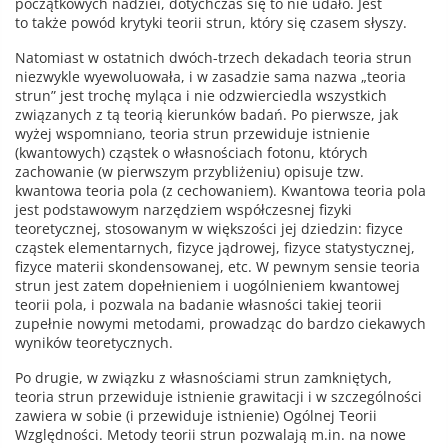
początkowych nadziei, dotychczas się to nie udało. Jest
to także powód krytyki teorii strun, który się czasem słyszy.
Natomiast w ostatnich dwóch-trzech dekadach teoria strun
niezwykle wyewoluowała, i w zasadzie sama nazwa „teoria
strun” jest trochę myląca i nie odzwierciedla wszystkich
związanych z tą teorią kierunków badań. Po pierwsze, jak
wyżej wspomniano, teoria strun przewiduje istnienie
(kwantowych) cząstek o własnościach fotonu, których
zachowanie (w pierwszym przybliżeniu) opisuje tzw.
kwantowa teoria pola (z cechowaniem). Kwantowa teoria pola
jest podstawowym narzędziem współczesnej fizyki
teoretycznej, stosowanym w większości jej dziedzin: fizyce
cząstek elementarnych, fizyce jądrowej, fizyce statystycznej,
fizyce materii skondensowanej, etc. W pewnym sensie teoria
strun jest zatem dopełnieniem i uogólnieniem kwantowej
teorii pola, i pozwala na badanie własności takiej teorii
zupełnie nowymi metodami, prowadząc do bardzo ciekawych
wyników teoretycznych.
Po drugie, w związku z własnościami strun zamkniętych,
teoria strun przewiduje istnienie grawitacji i w szczególności
zawiera w sobie (i przewiduje istnienie) Ogólnej Teorii
Względności. Metody teorii strun pozwalają m.in. na nowe