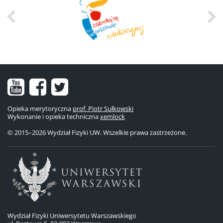
Nasz
Nasz
Nasze
kanał
fanpage
konto
Opieka merytoryczna
prof. Piotr Sułkowski
Wykonanie i opieka techniczna
na
na
na
xemlock
© 2015–2026 Wydział Fizyki UW. Wszelkie prawa zastrzeżone.
YouTube
Facebooku
Twitterze
Wydział Fizyki Uniwersytetu Warszawskiego