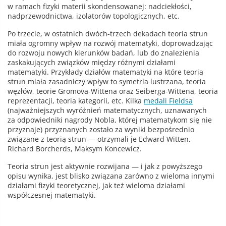
w ramach fizyki materii skondensowanej: nadciekłości,
nadprzewodnictwa, izolatorów topologicznych, etc.
Po trzecie, w ostatnich dwóch-trzech dekadach teoria strun
miała ogromny wpływ na rozwój matematyki, doprowadzając
do rozwoju nowych kierunków badań, lub do znalezienia
zaskakujących związków między różnymi działami
matematyki. Przykłady działów matematyki na które teoria
strun miała zasadniczy wpływ to symetria lustrzana, teoria
węzłów, teorie Gromova-Wittena oraz Seiberga-Wittena, teoria
reprezentacji, teoria kategorii, etc. Kilka
medali Fieldsa
(najważniejszych wyróżnień matematycznych, uznawanych
za odpowiedniki nagrody Nobla, której matematykom się nie
przyznaje) przyznanych zostało za wyniki bezpośrednio
związane z teorią strun — otrzymali je Edward Witten,
Richard Borcherds, Maksym Koncewicz.
Teoria strun jest aktywnie rozwijana — i jak z powyższego
opisu wynika, jest blisko związana zarówno z wieloma innymi
działami fizyki teoretycznej, jak też wieloma działami
współczesnej matematyki.