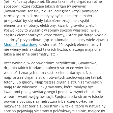
(jeśli końce są złączone). Struna taka może drgać na różne
sposoby i różne rodzaje takich drgań (w pewnym
„kwantowym” sensie), z dużej odległości (czyli pomijając
rozmiary strun, które miałyby być niezmiernie małe),
przejawiać by się miały jako różne znajome cząstki
elementarne (fotony, elektrony, kwarki, grawitony, etc.).
Pozwoliłoby to wyjaśnić w spójny sposób własności wielu
cząstek elementarnych które znamy, i które jak dotąd wydają
się dosyć przypadkowe (np. doskonale opisujący wiele zjawisk
Model Standardowy
zawiera ok. 20 cząstek elementarnych —
nie wiemy jednak skąd taka ich liczba, dlaczego mają one
takie a nie inne parametry, etc.).
Rzeczywiście, w odpowiednim przybliżeniu, (kwantowe)
drgania takich fundamentalnych strun odzwierciedlają
własności znanych nam cząstek elementarnych. Np.
najprostsze drgania strun otwartych zachowują się tak jak
fotony lub gluony. Najprostsze drgania strun zamkniętych
mają takie własności jak grawitony, które miałyby być
kwantami pola grawitacyjnego i podstawowymi obiektami
w teorii kwantowej grawitacji. Spójna teoria strun w istocie
powinna być supersymetryczna (i bardziej dokładnie
nazywana jest teorią superstrun); w takiej teorii w naturalny
sposób pojawiają się stany o połówkowym spinie, mające (w