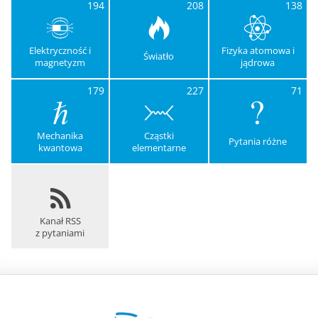
194
208
138
Elektryczność i
Fizyka atomowa i
Światło
magnetyzm
jądrowa
179
227
71
Mechanika
Cząstki
Pytania różne
kwantowa
elementarne
Kanał RSS
z pytaniami