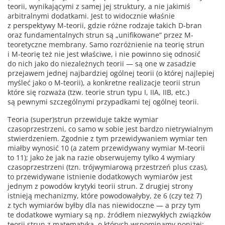
teorii, wynikającymi z samej jej struktury, a nie jakimiś
arbitralnymi dodatkami. Jest to widocznie właśnie
z perspektywy M-teorii, gdzie różne rodzaje takich D-bran
oraz fundamentalnych strun są „unifikowane” przez M-
teoretyczne membrany. Samo rozróżnienie na teorię strun
i M-teorię też nie jest właściwe, i nie powinno się odnosić
do nich jako do niezależnych teorii — są one w zasadzie
przejawem jednej najbardziej ogólnej teorii (o której najlepiej
myśleć jako o M-teorii), a konkretne realizacje teorii strun
które się rozważa (tzw. teorie strun typu I, IIA, IIB, etc.)
są pewnymi szczególnymi przypadkami tej ogólnej teorii.
Teoria (super)strun przewiduje także wymiar
czasoprzestrzeni, co samo w sobie jest bardzo nietrywialnym
stwierdzeniem. Zgodnie z tym przewidywaniem wymiar ten
miałby wynosić 10 (a zatem przewidywany wymiar M-teorii
to 11); jako że jak na razie obserwujemy tylko 4 wymiary
czasoprzestrzeni (tzn. trójwymiarową przestrzeń plus czas),
to przewidywane istnienie dodatkowych wymiarów jest
jednym z powodów krytyki teorii strun. Z drugiej strony
istnieją mechanizmy, które powodowałyby, że 6 (czy też 7)
z tych wymiarów byłby dla nas niewidoczne — a przy tym
te dodatkowe wymiary są np. źródłem niezwykłych związków
teorii strun z matematyką, o których wspominamy poniżej;