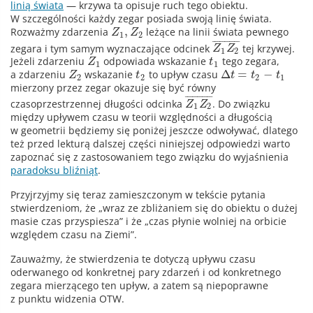
linią świata
— krzywa ta opisuje ruch tego obiektu.
W szczególności każdy zegar posiada swoją linię świata.
,
Rozważmy zdarzenia
leżące na linii świata pewnego
Z
Z
1
2
¯
¯
¯
¯
¯
¯
¯
¯
¯
¯
¯
zegara i tym samym wyznaczające odcinek
tej krzywej.
Z
Z
1
2
Jeżeli zdarzeniu
odpowiada wskazanie
tego zegara,
Z
t
1
1
Δ
=
−
a zdarzeniu
wskazanie
to upływ czasu
Z
t
t
t
t
2
2
2
1
mierzony przez zegar okazuje się być równy
¯
¯
¯
¯
¯
¯
¯
¯
¯
¯
¯
czasoprzestrzennej długości odcinka
. Do związku
Z
Z
1
2
między upływem czasu w teorii względności a długością
w geometrii będziemy się poniżej jeszcze odwoływać, dlatego
też przed lekturą dalszej części niniejszej odpowiedzi warto
zapoznać się z zastosowaniem tego związku do wyjaśnienia
paradoksu bliźniąt
.
Przyjrzyjmy się teraz zamieszczonym w tekście pytania
stwierdzeniom, że „wraz ze zbliżaniem się do obiektu o dużej
masie czas przyspiesza” i że „czas płynie wolniej na orbicie
względem czasu na Ziemi”.
Zauważmy, że stwierdzenia te dotyczą upływu czasu
oderwanego od konkretnej pary zdarzeń i od konkretnego
zegara mierzącego ten upływ, a zatem są niepoprawne
z punktu widzenia OTW.