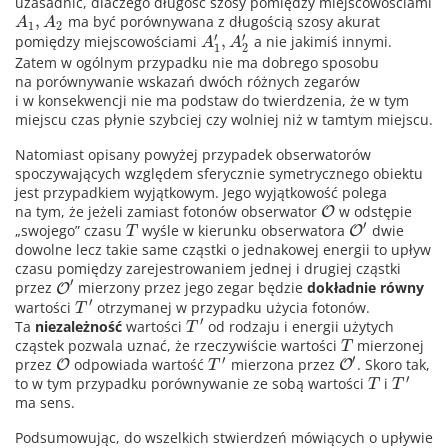
uzasadnić, dlaczego długość szosy pomiędzy miejscowościami
,
ma być porównywana z długością szosy akurat
A
A
1
2
′
′
,
pomiędzy miejscowościami
a nie jakimiś innymi.
A
A
1
2
Zatem w ogólnym przypadku nie ma dobrego sposobu
na porównywanie wskazań dwóch różnych zegarów
i w konsekwencji nie ma podstaw do twierdzenia, że w tym
miejscu czas płynie szybciej czy wolniej niż w tamtym miejscu.
Natomiast opisany powyżej przypadek obserwatorów
spoczywających względem sferycznie symetrycznego obiektu
jest przypadkiem wyjątkowym. Jego wyjątkowość polega
na tym, że
jeżeli zamiast fotonów obserwator
w odstępie
O
′
„swojego” czasu
wyśle w kierunku obserwatora
dwie
O
T
dowolne lecz takie same cząstki o jednakowej energii to upływ
czasu pomiędzy zarejestrowaniem jednej i drugiej cząstki
′
przez
mierzony przez jego zegar będzie
dokładnie równy
O
′
wartości
otrzymanej w przypadku użycia fotonów.
T
′
Ta
niezależność
wartości
od rodzaju i energii użytych
T
cząstek pozwala uznać, że rzeczywiście wartości
mierzonej
T
′
′
przez
odpowiada wartość
mierzona przez
. Skoro tak,
O
O
T
′
to w tym przypadku porównywanie ze sobą wartości
i
T
T
ma sens.
Podsumowując, do wszelkich stwierdzeń mówiących o upływie