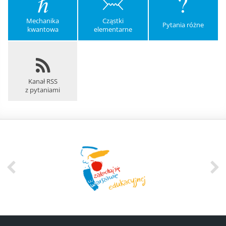
Mechanika
Cząstki
Pytania różne
kwantowa
elementarne
Kanał RSS
z pytaniami