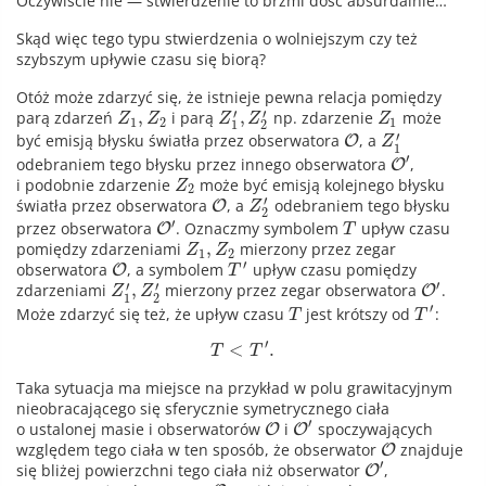
Oczywiście nie — stwierdzenie to brzmi dość absurdalnie…
Skąd więc tego typu stwierdzenia o wolniejszym czy też
szybszym upływie czasu się biorą?
Otóż może zdarzyć się, że istnieje pewna relacja pomiędzy
′
′
,
,
parą zdarzeń
i parą
np. zdarzenie
może
Z
Z
Z
Z
Z
1
2
1
1
2
′
być emisją błysku światła przez obserwatora
, a
O
Z
1
′
odebraniem tego błysku przez innego obserwatora
,
O
i podobnie zdarzenie
może być emisją kolejnego błysku
Z
2
′
światła przez obserwatora
, a
odebraniem tego błysku
O
Z
2
′
przez obserwatora
. Oznaczmy symbolem
upływ czasu
O
T
,
pomiędzy zdarzeniami
mierzony przez zegar
Z
Z
1
2
′
obserwatora
, a symbolem
upływ czasu pomiędzy
O
T
′
′
′
,
zdarzeniami
mierzony przez zegar obserwatora
.
O
Z
Z
1
2
′
Może zdarzyć się też, że upływ czasu
jest krótszy od
:
T
T
′
<
.
T
T
Taka sytuacja ma miejsce na przykład w polu grawitacyjnym
nieobracającego się sferycznie symetrycznego ciała
′
o ustalonej masie i obserwatorów
i
spoczywających
O
O
względem tego ciała w ten sposób, że obserwator
znajduje
O
′
się bliżej powierzchni tego ciała niż obserwator
,
O