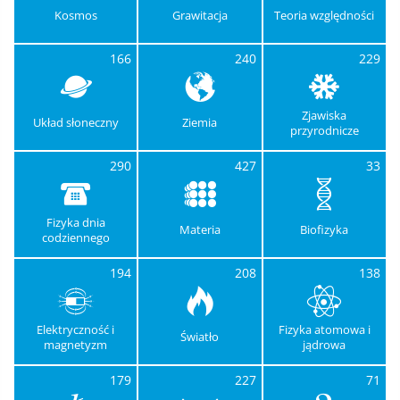
Kosmos
Grawitacja
Teoria względności
166
240
229
Zjawiska
Układ słoneczny
Ziemia
przyrodnicze
290
427
33
Fizyka dnia
Materia
Biofizyka
codziennego
194
208
138
Elektryczność i
Fizyka atomowa i
Światło
magnetyzm
jądrowa
179
227
71