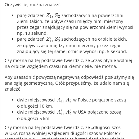
Oczywiście, można znaleźć
,
parę zdarzeń
zachodzących na powierzchni
Z
Z
1
2
Ziemi takich, że upływ czasu między nimi mierzony
przez zegar znajdujący się na powierzchni Ziemi wynosi
np. 10 sekund,
′
′
,
parę zdarzeń
zachodzących na orbicie takich,
Z
Z
1
2
że upływ czasu między nimi mierzony przez zegar
znajdujący się tej samej orbicie wynosi np. 5 sekund.
Czy można na tej podstawie twierdzić, że „czas płynie wolniej
na orbicie względem czasu na Ziemi”? Nie, nie można.
Aby uzasadnić powyższą negatywną odpowiedź posłużymy się
analogią geometryczną. Otóż przypuśćmy, że udało nam się
znaleźć
,
dwie miejscowości
w Polsce połączone szosą
A
A
1
2
o długości 10 km,
′
′
,
dwie miejscowości
w USA połączone szosą
A
A
1
2
o długości 5 km.
Czy można na tej podstawie twierdzić, że „długości szos
w USA rosną wolniej względem długości szos w Polsce”?