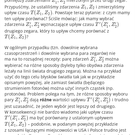
,
pomiędzy zdarzeniami
mierzonym przez drugi zegar.
Z
Z
1
2
,
Przypuśćmy, że ustaliliśmy zdarzenia
i zmierzyliśmy
Z
Z
1
2
(
,
)
upływ czasu
. Powstaje teraz pytanie: z czym mamy
T
Z
Z
1
2
ten upływ porównać? Ściśle mówiąc: jak mamy wybrać
′
′
′
′
′
,
(
,
)
zdarzenia
wyznaczające upływ czasu
Z
Z
T
Z
Z
1
2
1
2
drugiego zegara, który to upływ chcemy porównać z
(
,
)
?
T
Z
Z
1
2
W ogólnym przypadku (tzn. dowolnie wybrana
czasoprzestrzeń i dowolnie wybrana para zegarów) nie
′
′
,
ma na to rozsądnej recepty: parę zdarzeń
można
Z
Z
1
2
wybierać na różne sposoby (byleby tylko obydwa zdarzenia
leżały na linii świata drugiego zegara). Można na przykład
użyć do tego celu błysków światła tak jak w przykładzie
opisanym powyżej, ale zamiast światła (będącego
strumieniem fotonów) można użyć innych cząstek (np.
protonów). Problem polega na tym, że różne sposoby wyboru
′
′
′
′
′
,
(
,
)
pary
dają
różne
wartości upływu
i trudno
Z
Z
T
Z
Z
1
2
1
2
jest uzasadnić, że jeden wybór jest lepszy od drugiego.
W konsekwencji nie bardzo wiadomo jaki upływ czasu
′
′
′
(
,
)
ma być porównany z ustalonym upływem
T
Z
Z
1
2
(
,
)
– podobnie, w podanym powyżej przykładzie
T
Z
Z
1
2
z szosami łączącymi miejscowości w USA i Polsce trudno jest