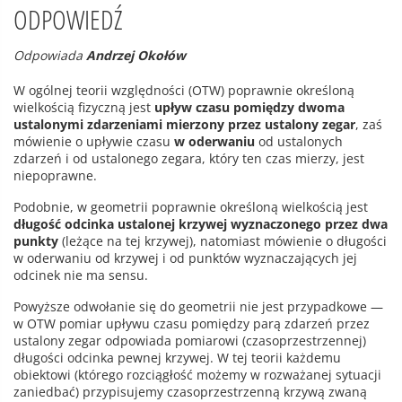
ODPOWIEDŹ
Odpowiada
Andrzej Okołów
W ogólnej teorii względności (OTW) poprawnie określoną
wielkością fizyczną jest
upływ czasu pomiędzy dwoma
ustalonymi zdarzeniami mierzony przez ustalony zegar
, zaś
mówienie o upływie czasu
w oderwaniu
od ustalonych
zdarzeń i od ustalonego zegara, który ten czas mierzy, jest
niepoprawne.
Podobnie, w geometrii poprawnie określoną wielkością jest
długość odcinka ustalonej krzywej wyznaczonego przez dwa
punkty
(leżące na tej krzywej), natomiast mówienie o długości
w oderwaniu od krzywej i od punktów wyznaczających jej
odcinek nie ma sensu.
Powyższe odwołanie się do geometrii nie jest przypadkowe —
w OTW pomiar upływu czasu pomiędzy parą zdarzeń przez
ustalony zegar odpowiada pomiarowi (czasoprzestrzennej)
długości odcinka pewnej krzywej. W tej teorii każdemu
obiektowi (którego rozciągłość możemy w rozważanej sytuacji
zaniedbać) przypisujemy czasoprzestrzenną krzywą zwaną