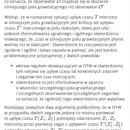
co oznacza, że obserwator
znajduje się w obszarze
O
′
silniejszego pola grawitacyjnego niż obserwator
.
O
Widząc, że w rozważanej sytuacji upływ czasu
mierzony
T
w silniejszym polu grawitacyjnym jest krótszy od upływu
′
czasu
mierzonego w polu słabszym, łatwo jest ulec
T
pokusie sformułowania zgrabnego i ogólnego stwierdzenia
mówiącego, że „czas w silniejszym polu grawitacyjnym płynie
wolniej niż w słabszym”. Stwierdzenie to rzeczywiście jest
zgrabne i ogólne i łatwo zapada w pamięć, ale jest bardzo
problematyczne przynajmniej z dwóch powodów:
wbrew regułom obowiązującym w OTW w stwierdzeniu
tym odrywa się upływ czasu od konkretnych zdarzeń
i zegarów ten czas mierzących;
stwierdzenie to jest sformułowane w oparciu
o własności szczególnego pola grawitacyjnego
i szczególnych obserwatorów (szczególnych zegarów)
co oznacza, że ogólność tego stwierdzenia jest wątpliwa.
Rozwijając powyższe dwa argumenty podkreślmy, że w OTW
w przypadku dwóch zegarów jedyne co można porównać
(
,
)
,
to upływ czasu
pomiędzy zdarzeniami
T
Z
Z
Z
Z
1
2
1
2
′
′
′
(
,
)
mierzony przez pierwszy zegar z upływem czasu
T
Z
Z
1
2
′
′