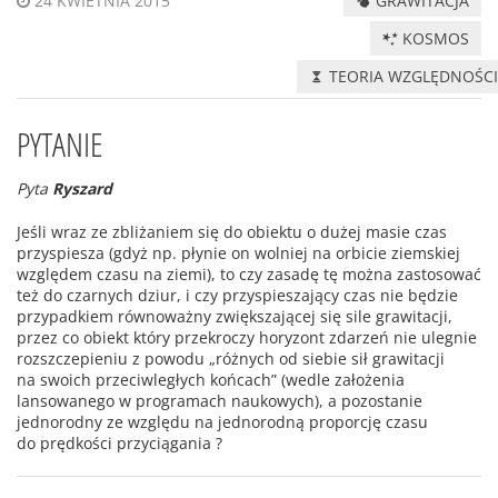
GRAWITACJA
24 KWIETNIA 2015
KOSMOS
TEORIA WZGLĘDNOŚC
PYTANIE
Pyta
Ryszard
Jeśli wraz ze zbliżaniem się do obiektu o dużej masie czas
przyspiesza (gdyż np. płynie on wolniej na orbicie ziemskiej
względem czasu na ziemi), to czy zasadę tę można zastosować
też do czarnych dziur, i czy przyspieszający czas nie będzie
przypadkiem równoważny zwiększającej się sile grawitacji,
przez co obiekt który przekroczy horyzont zdarzeń nie ulegnie
rozszczepieniu z powodu „różnych od siebie sił grawitacji
na swoich przeciwległych końcach” (wedle założenia
lansowanego w programach naukowych), a pozostanie
jednorodny ze względu na jednorodną proporcję czasu
do prędkości przyciągania ?