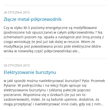
26 STYCZNIA 2015
Złącze metal-półprzewodnik
Czy w styku M-S poziomy energetyczne są modyfikowane
(podnoszone lub opuszczane) w całym półprzewodniku ? Na
schematach poziom np. opada a następnie jest linią prostą z
czego wnioskuję że jest już tak dalej w reszcie. Wiem że
modyfikacja jest powodowana przez pole elektryczne (które
wnika w niewielką część półprzewodnika) ale…
26 STYCZNIA 2015
Elektryzowanie bursztynu
w jaki sposób można naelektryzować bursztyn? Pyta: Przemek
Pytanie: W podręczniku i na lekcji fizyki opisuje się
elektryzowanie bursztynu i szklanej pałeczki poprzez
pocieranie. Wspomina się o Grekach (że już oni to
zaobserwowali), mówi, że są ładunki ujemne, dodatnie, że
mogą przepłynąć i naelektryzować inne ciało, gdy się z nim…