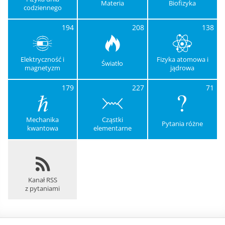
Materia
Biofizyka
codziennego
194
208
138
Elektryczność i
Fizyka atomowa i
Światło
magnetyzm
jądrowa
179
227
71
Mechanika
Cząstki
Pytania różne
kwantowa
elementarne
Kanał RSS
z pytaniami