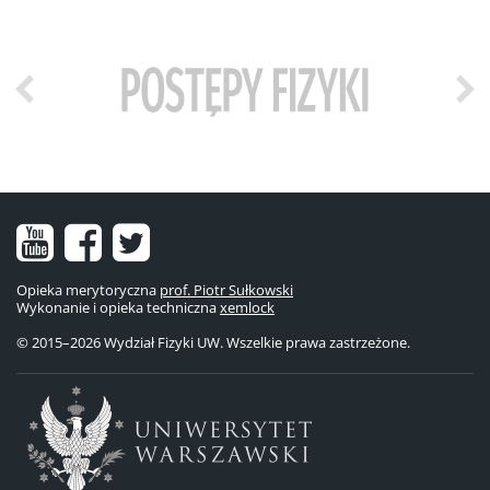
Nasz
Nasz
Nasze
kanał
fanpage
konto
Opieka merytoryczna
prof. Piotr Sułkowski
Wykonanie i opieka techniczna
na
na
na
xemlock
© 2015–2026 Wydział Fizyki UW. Wszelkie prawa zastrzeżone.
YouTube
Facebooku
Twitterze