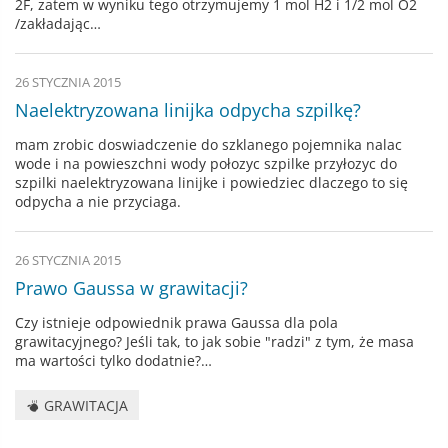
2F, zatem w wyniku tego otrzymujemy 1 mol H2 i 1/2 mol O2
/zakładając…
26 STYCZNIA 2015
Naelektryzowana linijka odpycha szpilkę?
mam zrobic doswiadczenie do szklanego pojemnika nalac
wode i na powieszchni wody połozyc szpilke przyłozyc do
szpilki naelektryzowana linijke i powiedziec dlaczego to się
odpycha a nie przyciaga.
26 STYCZNIA 2015
Prawo Gaussa w grawitacji?
Czy istnieje odpowiednik prawa Gaussa dla pola
grawitacyjnego? Jeśli tak, to jak sobie "radzi" z tym, że masa
ma wartości tylko dodatnie?…
GRAWITACJA