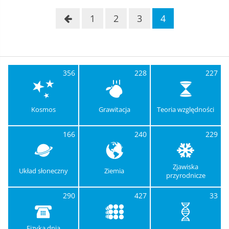
1
2
3
4
356
228
227
Kosmos
Grawitacja
Teoria względności
166
240
229
Zjawiska
Układ słoneczny
Ziemia
przyrodnicze
290
427
33
Fizyka dnia