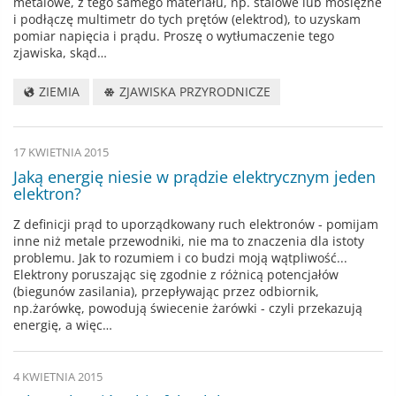
metalowe, z tego samego materiału, np. stalowe lub mosiężne
i podłączę multimetr do tych prętów (elektrod), to uzyskam
pomiar napięcia i prądu. Proszę o wytłumaczenie tego
zjawiska, skąd…
ZIEMIA
ZJAWISKA PRZYRODNICZE
17 KWIETNIA 2015
Jaką energię niesie w prądzie elektrycznym jeden
elektron?
Z definicji prąd to uporządkowany ruch elektronów - pomijam
inne niż metale przewodniki, nie ma to znaczenia dla istoty
problemu. Jak to rozumiem i co budzi moją wątpliwość...
Elektrony poruszając się zgodnie z różnicą potencjałów
(biegunów zasilania), przepływając przez odbiornik,
np.żarówkę, powodują świecenie żarówki - czyli przekazują
energię, a więc…
4 KWIETNIA 2015