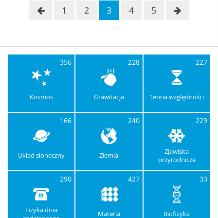
1
2
3
4
5
356
228
227
Kosmos
Grawitacja
Teoria względności
166
240
229
Zjawiska
Układ słoneczny
Ziemia
przyrodnicze
290
427
33
Fizyka dnia
Materia
Biofizyka
codziennego