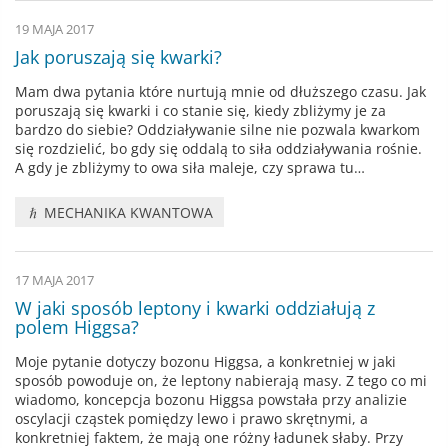
19 MAJA 2017
Jak poruszają się kwarki?
Mam dwa pytania które nurtują mnie od dłuższego czasu. Jak
poruszają się kwarki i co stanie się, kiedy zbliżymy je za
bardzo do siebie? Oddziaływanie silne nie pozwala kwarkom
się rozdzielić, bo gdy się oddalą to siła oddziaływania rośnie.
A gdy je zbliżymy to owa siła maleje, czy sprawa tu…
MECHANIKA KWANTOWA
17 MAJA 2017
W jaki sposób leptony i kwarki oddziałują z
polem Higgsa?
Moje pytanie dotyczy bozonu Higgsa, a konkretniej w jaki
sposób powoduje on, że leptony nabierają masy. Z tego co mi
wiadomo, koncepcja bozonu Higgsa powstała przy analizie
oscylacji cząstek pomiędzy lewo i prawo skrętnymi, a
konkretniej faktem, że mają one różny ładunek słaby. Przy