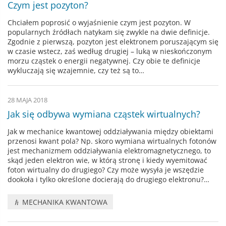
Czym jest pozyton?
Chciałem poprosić o wyjaśnienie czym jest pozyton. W
popularnych źródłach natykam się zwykle na dwie definicje.
Zgodnie z pierwszą, pozyton jest elektronem poruszającym się
w czasie wstecz, zaś według drugiej – luką w nieskończonym
morzu cząstek o energii negatywnej. Czy obie te definicje
wykluczają się wzajemnie, czy też są to…
28 MAJA 2018
Jak się odbywa wymiana cząstek wirtualnych?
Jak w mechanice kwantowej oddziaływania między obiektami
przenosi kwant pola? Np. skoro wymiana wirtualnych fotonów
jest mechanizmem oddziaływania elektromagnetycznego, to
skąd jeden elektron wie, w którą stronę i kiedy wyemitować
foton wirtualny do drugiego? Czy może wysyła je wszędzie
dookoła i tylko określone docierają do drugiego elektronu?…
MECHANIKA KWANTOWA