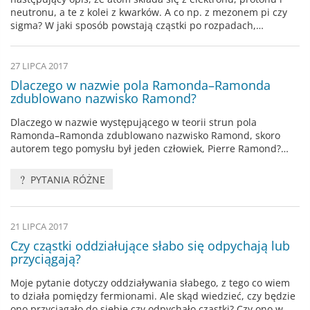
neutronu, a te z kolei z kwarków. A co np. z mezonem pi czy
sigma? W jaki sposób powstają cząstki po rozpadach,…
27 LIPCA 2017
Dlaczego w nazwie pola Ramonda–Ramonda
zdublowano nazwisko Ramond?
Dlaczego w nazwie występującego w teorii strun pola
Ramonda–Ramonda zdublowano nazwisko Ramond, skoro
autorem tego pomysłu był jeden człowiek, Pierre Ramond?…
PYTANIA RÓŻNE
21 LIPCA 2017
Czy cząstki oddziałujące słabo się odpychają lub
przyciągają?
Moje pytanie dotyczy oddziaływania słabego, z tego co wiem
to działa pomiędzy fermionami. Ale skąd wiedzieć, czy będzie
ono przyciągało do siebie czy odpychało cząstki? Czy ono w