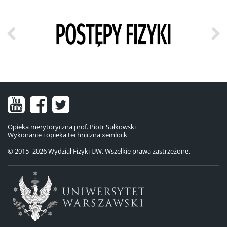
Nasz
Nasz
Nasze
kanał
fanpage
konto
Opieka merytoryczna
prof. Piotr Sułkowski
Wykonanie i opieka techniczna
na
na
na
xemlock
© 2015–2026 Wydział Fizyki UW. Wszelkie prawa zastrzeżone.
YouTube
Facebooku
Twitterze