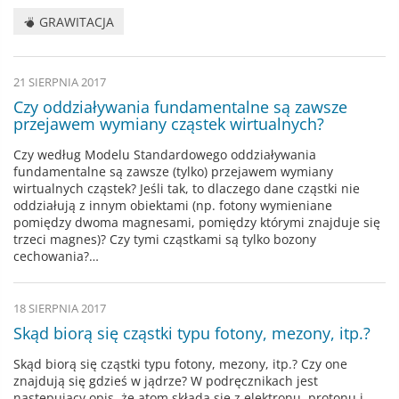
GRAWITACJA
21 SIERPNIA 2017
Czy oddziaływania fundamentalne są zawsze
przejawem wymiany cząstek wirtualnych?
Czy według Modelu Standardowego oddziaływania
fundamentalne są zawsze (tylko) przejawem wymiany
wirtualnych cząstek? Jeśli tak, to dlaczego dane cząstki nie
oddziałują z innym obiektami (np. fotony wymieniane
pomiędzy dwoma magnesami, pomiędzy którymi znajduje się
trzeci magnes)? Czy tymi cząstkami są tylko bozony
cechowania?…
18 SIERPNIA 2017
Skąd biorą się cząstki typu fotony, mezony, itp.?
Skąd biorą się cząstki typu fotony, mezony, itp.? Czy one
znajdują się gdzieś w jądrze? W podręcznikach jest
następujący opis, że atom składa się z elektronu, protonu i