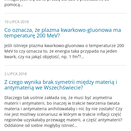
pomocą…
10 LIPCA 2018
Co oznacza, że plazma kwarkowo-gluonowa ma
temperaturę 200 MeV?
Jeśli istnieje plazma kwarkowo-gluonowa o temperaturze 200
MeV to czy oznacza to, że energia taka przypada na jeden
kwark, czy na jakąś objętość, np. 1 fm³?…
2 LIPCA 2018
Z czego wynika brak symetrii między materią i
antymaterią we Wszechświecie?
Dlaczego tak usilnie zakłada się, że musi być asymetria
materii i antymaterii, bo inaczej w trakcie tworzenia świata
materia i antymateria anihilowałaby i nic by nie zostało? Czy
nie jest możliwy scenariusz w którym w trakcie inflacji część
regionów uzyskałaby przewagę materii, a część antymaterii?
Oddalone od siebie mogłyby istnieć…