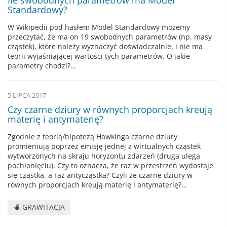
Standardowy?
W Wikipedii pod hasłem Model Standardowy możemy
przeczytać, że ma on 19 swobodnych parametrów (np. masy
cząstek), które należy wyznaczyć doświadczalnie, i nie ma
teorii wyjaśniającej wartości tych parametrów. O jakie
parametry chodzi?…
5 LIPCA 2017
Czy czarne dziury w równych proporcjach kreują
materię i antymaterię?
Zgodnie z teorią/hipotezą Hawkinga czarne dziury
promieniują poprzez emisję jednej z wirtualnych cząstek
wytworzonych na skraju horyzontu zdarzeń (druga ulega
pochłonięciu). Czy to oznacza, że raz w przestrzeń wydostaje
się cząstka, a raz antycząstka? Czyli że czarne dziury w
równych proporcjach kreują materię i antymaterię?…
GRAWITACJA