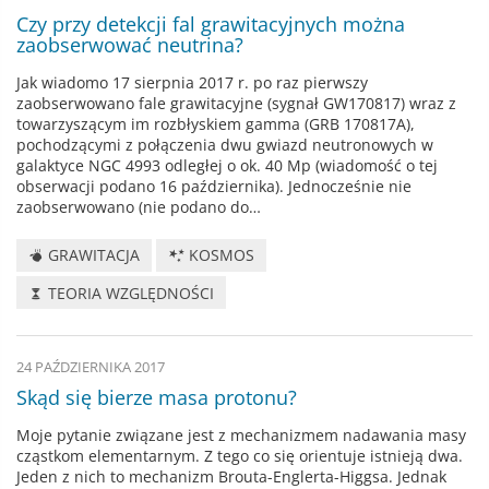
Czy przy detekcji fal grawitacyjnych można
zaobserwować neutrina?
Jak wiadomo 17 sierpnia 2017 r. po raz pierwszy
zaobserwowano fale grawitacyjne (sygnał GW170817) wraz z
towarzyszącym im rozbłyskiem gamma (GRB 170817A),
pochodzącymi z połączenia dwu gwiazd neutronowych w
galaktyce NGC 4993 odległej o ok. 40 Mp (wiadomość o tej
obserwacji podano 16 października). Jednocześnie nie
zaobserwowano (nie podano do…
GRAWITACJA
KOSMOS
TEORIA WZGLĘDNOŚCI
24 PAŹDZIERNIKA 2017
Skąd się bierze masa protonu?
Moje pytanie związane jest z mechanizmem nadawania masy
cząstkom elementarnym. Z tego co się orientuje istnieją dwa.
Jeden z nich to mechanizm Brouta-Englerta-Higgsa. Jednak