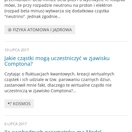
mówi, że przy rozpadzie neutronu na proton i elektron
(rozpad beta minus) wytwarza się dodatkowa cząstka
"neutrino". Jednak zgodnie…
FIZYKA ATOMOWA I JĄDROWA
10 LIPCA 2017
Jakie cząstki mogą uczestniczyć w zjawisku
Comptona?
Czytając o fluktuacjach kwantowych, kreacji wirtualnych
cząstek i ich udziale w tzw. parowaniu czarnych dziur,
zastanowił mnie fakt, dlaczego te wirtualne cząstki nie
uczestniczą w zjawisko Comptona?…
KOSMOS
6 LIPCA 2017
Ile swobodnych parametrów ma Model