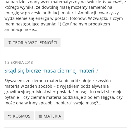
2
=
najbardziej znany wzór matematyczny na świecie
, z
E
m
c
którego wynika, że dowolną masę możemy zamienić na
energię w procesie anihilacji materii. Anihilacji towarzyszy
wydzielenie się energii w postaci fotonów. W związku z czym
mam następujące pytania: 1) Czy finalnym produktem
anihilacji może…
TEORIA WZGLĘDNOŚCI
1 SIERPNIA 2018
Skąd się bierze masa ciemnej materii?
Słyszałem, że ciemna materia nie oddziałuje ze zwykłą
materią w żaden sposób – z wyjątkiem oddziaływania
grawitacyjnego. Musi więc posiadać masę i tu rodzi się moje
pytanie – czy ciemna materia oddziałuje z polem Higgsa, czy
może ona w inny sposób „nabiera” swoją masę?…
KOSMOS
MATERIA