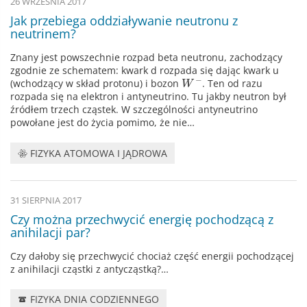
26 WRZEŚNIA 2017
Jak przebiega oddziaływanie neutronu z
neutrinem?
Znany jest powszechnie rozpad beta neutronu, zachodzący
zgodnie ze schematem: kwark d rozpada się dając kwark u
−
(wchodzący w skład protonu) i bozon
. Ten od razu
W
rozpada się na elektron i antyneutrino. Tu jakby neutron był
źródłem trzech cząstek. W szczególności antyneutrino
powołane jest do życia pomimo, że nie…
FIZYKA ATOMOWA I JĄDROWA
31 SIERPNIA 2017
Czy można przechwycić energię pochodzącą z
anihilacji par?
Czy dałoby się przechwycić chociaż część energii pochodzącej
z anihilacji cząstki z antycząstką?…
FIZYKA DNIA CODZIENNEGO