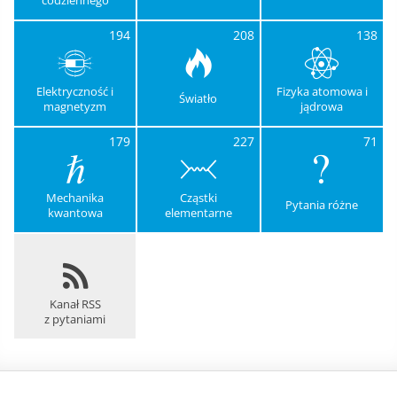
194
208
138
Elektryczność i
Fizyka atomowa i
Światło
magnetyzm
jądrowa
179
227
71
Mechanika
Cząstki
Pytania różne
kwantowa
elementarne
Kanał RSS
z pytaniami