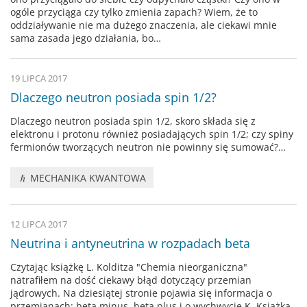
ogóle przyciąga czy tylko zmienia zapach? Wiem, że to
oddziaływanie nie ma dużego znaczenia, ale ciekawi mnie
sama zasada jego działania, bo…
19 LIPCA 2017
Dlaczego neutron posiada spin 1/2?
Dlaczego neutron posiada spin 1/2, skoro składa się z
elektronu i protonu również posiadających spin 1/2; czy spiny
fermionów tworzących neutron nie powinny się sumować?…
MECHANIKA KWANTOWA
12 LIPCA 2017
Neutrina i antyneutrina w rozpadach beta
Czytając książkę L. Kolditza "Chemia nieorganiczna"
natrafiłem na dość ciekawy błąd dotyczący przemian
jądrowych. Na dziesiątej stronie pojawia się informacja o
przemianach: beta minus, beta plus i o wychwycie K. Książka